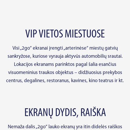
VIP VIETOS MIESTUOSE
Visi „2go“ ekranai įrengti „arterinėse“ miestų gatvių
sankryžose, kuriose vyrauja aktyvūs automobilių srautai.
Lokacijos ekranams parinktos pagal šalia esančius
visuomeninius traukos objektus – didžiuosius prekybos
centrus, degalines, restoranus, kavines, kino teatrus ir kt.
EKRANŲ DYDIS, RAIŠKA
Nemaža dalis „2go“ lauko ekranų yra itin didelės raiškos