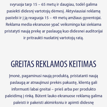
svyruoja tarp 15 – 65 metų ir daugiau, todėl galima
pasiekti didesnį vartotojų dėmesį. Aktyviausiai reklamą
pastebi ir į ją reaguoja 15 – 49 metų amžiaus gyventojai.
Reklama media ekranuose ypač veiksminga kai siekiama
pristatyti naują prekę ar paslaugą kuo didesnei auditorijai
ir pritraukti nuolatinį vartotojų ratą.
GREITAS REKLAMOS KEITIMAS
Įmonė, pagaminusi naują produktą, pristatanti naują
paslaugą ar atnaujinusi prekės pakuotę, klientą gali
informuoti labai greitai – prieš arba per produkto
paleidimą į rinką. Būtent lauko ekranuose reklamą galima
paleisti ir pakeisti akimirksniu ir apimti didesnę