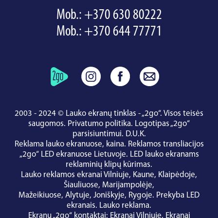
Mob.:
+370 630 80222
Mob.:
+370 644 77771
2003 - 2024 © Lauko ekranų tinklas - „2go“. Visos teisės
saugomos.
Privatumo politika
.
Logotipas „2go“
parsisiuntimui
.
D.U.K.
Reklama lauko ekranuose, kaina.
Reklamos transliacijos
„2go“ LED ekranuose Lietuvoje.
LED lauko ekranams
reklaminių klipų kūrimas.
Lauko reklamos ekranai
Vilniuje
,
Kaune
,
Klaipėdoje
,
Šiauliuose
,
Marijampolėje
,
Mažeikiuose
,
Alytuje
,
Joniškyje
,
Rygoje
.
Prekyba LED
ekranais
.
Lauko reklama
.
Ekranų „2go“ kontaktai
:
Ekranai Vilniuje
,
Ekranai