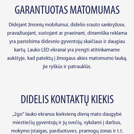
GARANTUOTAS MATOMUMAS
Didėjant žmonių mobilumui, didelio srauto sankryžose,
pravažiuojant, sustojant ar praeinant, dinamiška reklama
yra pastebima didesnio gyventojų skaičiaus ir daugiau
kartų. Lauko LED ekranai yra įrengti atitinkamame
aukštyje, kad patektų į žmogaus akies matomumo lauką,
jie ryškūs ir patrauklūs.
DIDELIS KONTAKTŲ KIEKIS
„2go“ lauko ekranus kiekvieną dieną mato daugybė
miestiečių gyventojų ir jų svečių, vykdami į darbus,
mokymo įstaigas, parduotuves, pramogų zonas ir t.t.