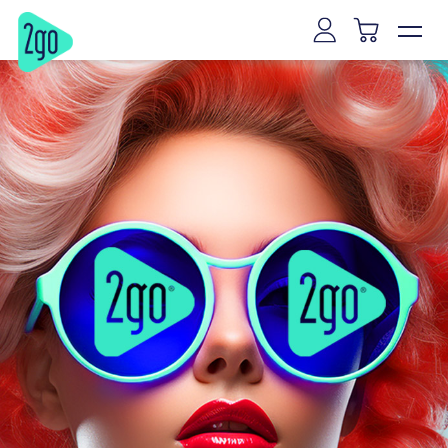
Vilnius
Kaunas
Klaipėda
Šiauliai
Panevėžys
Marijampolė
Mažeikiai
Alytus
Joniškis
Kaišiadorys
Ryga
Talinas
Tartu
Pernu
Narva
Kuresarė
Viljandis
Rakverė
Hapsalu