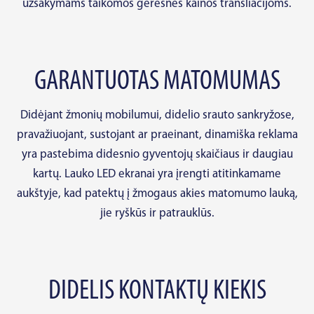
užsakymams taikomos geresnės kainos transliacijoms.
GARANTUOTAS MATOMUMAS
Didėjant žmonių mobilumui, didelio srauto sankryžose,
pravažiuojant, sustojant ar praeinant, dinamiška reklama
yra pastebima didesnio gyventojų skaičiaus ir daugiau
kartų. Lauko LED ekranai yra įrengti atitinkamame
aukštyje, kad patektų į žmogaus akies matomumo lauką,
jie ryškūs ir patrauklūs.
DIDELIS KONTAKTŲ KIEKIS