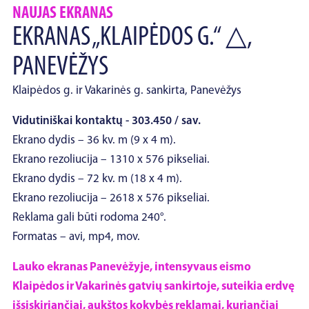
NAUJAS EKRANAS
EKRANAS „KLAIPĖDOS G.“ △,
PANEVĖŽYS
Klaipėdos g. ir Vakarinės g. sankirta, Panevėžys
Vidutiniškai kontaktų - 303.450 / sav.
Ekrano dydis – 36 kv. m (9 x 4 m).
Ekrano rezoliucija – 1310 x 576 pikseliai.
Ekrano dydis – 72 kv. m (18 x 4 m).
Ekrano rezoliucija – 2618 x 576 pikseliai.
Reklama gali būti rodoma 240°.
Formatas – avi, mp4, mov.
Lauko ekranas Panevėžyje, intensyvaus eismo
Klaipėdos ir Vakarinės gatvių sankirtoje, suteikia erdvę
išsiskiriančiai, aukštos kokybės reklamai, kuriančiai