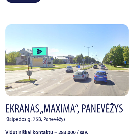
EKRANAS „MAXIMA“, PANEVĖŽYS
Klaipėdos g. 75B, Panevėžys
Vidutiniškai kontaktų – 283.000 / sav.