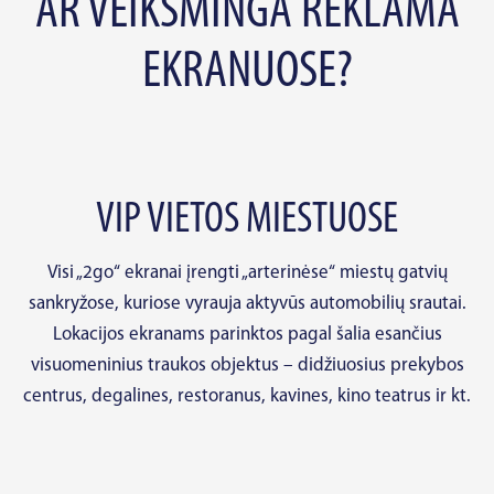
AR VEIKSMINGA REKLAMA
EKRANUOSE?
VIP VIETOS MIESTUOSE
Visi „2go“ ekranai įrengti „arterinėse“ miestų gatvių
sankryžose, kuriose vyrauja aktyvūs automobilių srautai.
Lokacijos ekranams parinktos pagal šalia esančius
visuomeninius traukos objektus – didžiuosius prekybos
centrus, degalines, restoranus, kavines, kino teatrus ir kt.