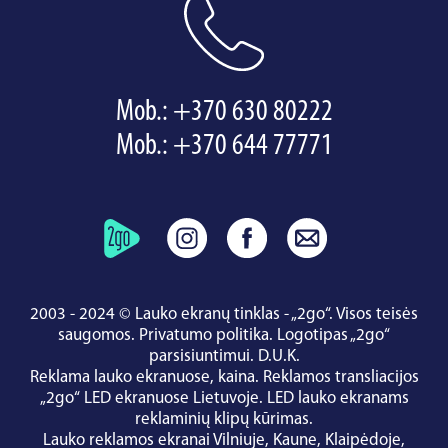
Mob.:
+370 630 80222
Mob.:
+370 644 77771
2003 - 2024 © Lauko ekranų tinklas - „2go“. Visos teisės
saugomos.
Privatumo politika
.
Logotipas „2go“
parsisiuntimui
.
D.U.K.
Reklama lauko ekranuose, kaina.
Reklamos transliacijos
„2go“ LED ekranuose Lietuvoje.
LED lauko ekranams
reklaminių klipų kūrimas.
Lauko reklamos ekranai
Vilniuje
,
Kaune
,
Klaipėdoje
,