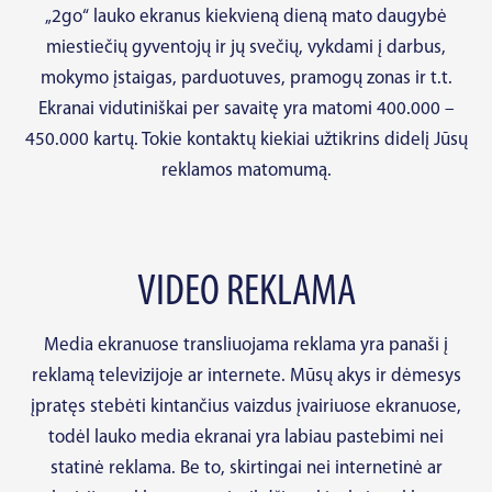
„2go“ lauko ekranus kiekvieną dieną mato daugybė
miestiečių gyventojų ir jų svečių, vykdami į darbus,
mokymo įstaigas, parduotuves, pramogų zonas ir t.t.
Ekranai vidutiniškai per savaitę yra matomi 400.000 –
450.000 kartų. Tokie kontaktų kiekiai užtikrins didelį Jūsų
reklamos matomumą.
VIDEO REKLAMA
Media ekranuose transliuojama reklama yra panaši į
reklamą televizijoje ar internete. Mūsų akys ir dėmesys
įpratęs stebėti kintančius vaizdus įvairiuose ekranuose,
todėl lauko media ekranai yra labiau pastebimi nei
statinė reklama. Be to, skirtingai nei internetinė ar