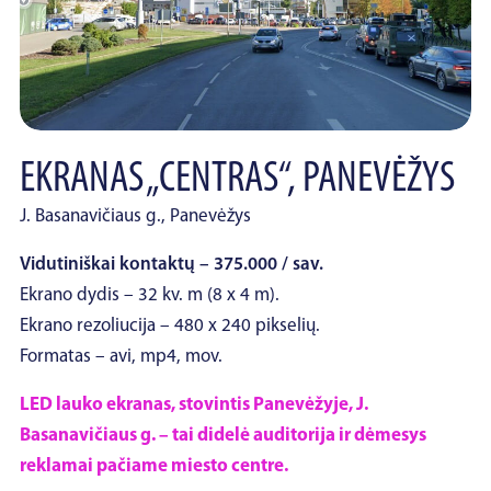
EKRANAS „CENTRAS“, PANEVĖŽYS
J. Basanavičiaus g., Panevėžys
Vidutiniškai kontaktų – 375.000 / sav.
Ekrano dydis – 32 kv. m (8 x 4 m).
Ekrano rezoliucija – 480 x 240 pikselių.
Formatas – avi, mp4, mov.
LED lauko ekranas, stovintis Panevėžyje, J.
Basanavičiaus g. – tai didelė auditorija ir dėmesys
reklamai pačiame miesto centre.