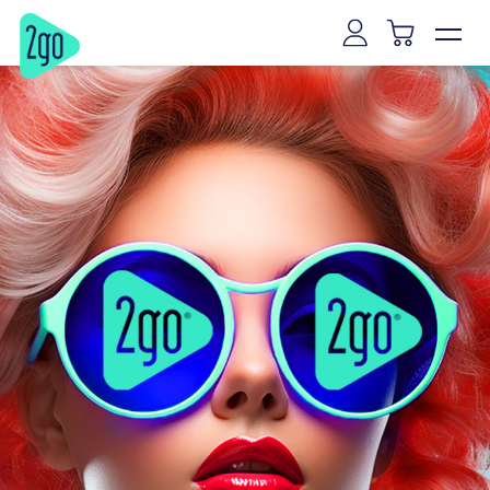
Vilnius
Kaunas
Klaipėda
Šiauliai
Panevėžys
Marijampolė
Mažeikiai
Alytus
Joniškis
Kaišiadorys
Ryga
Talinas
Tartu
Pernu
Narva
Kuresarė
Viljandis
Rakverė
Hapsalu