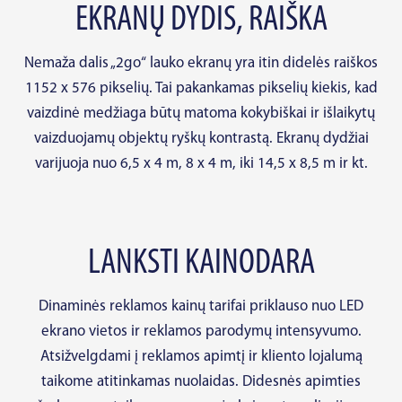
EKRANŲ DYDIS, RAIŠKA
Nemaža dalis „2go“ lauko ekranų yra itin didelės raiškos
1152 x 576 pikselių. Tai pakankamas pikselių kiekis, kad
vaizdinė medžiaga būtų matoma kokybiškai ir išlaikytų
vaizduojamų objektų ryškų kontrastą. Ekranų dydžiai
varijuoja nuo 6,5 x 4 m, 8 x 4 m, iki 14,5 x 8,5 m ir kt.
LANKSTI KAINODARA
Dinaminės reklamos kainų tarifai priklauso nuo LED
ekrano vietos ir reklamos parodymų intensyvumo.
Atsižvelgdami į reklamos apimtį ir kliento lojalumą
taikome atitinkamas nuolaidas. Didesnės apimties