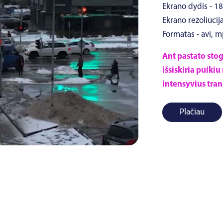
Ekrano dydis - 18
Ekrano rezoliucija
Formatas - avi, 
Ant pastato sto
išsiskiria puik
intensyvius tran
Plačiau