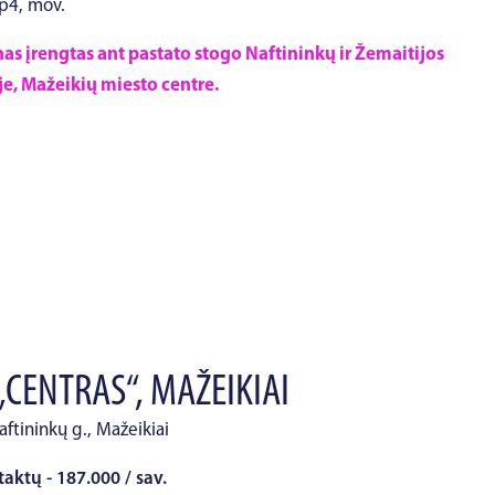
mp4, mov.
s įrengtas ant pastato stogo Naftininkų ir Žemaitijos
e, Mažeikių miesto centre.
„CENTRAS“, MAŽEIKIAI
aftininkų g., Mažeikiai
taktų - 187.000 / sav.