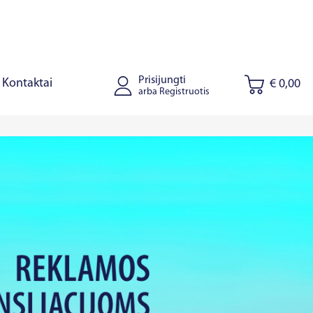
Prisijungti
Kontaktai
€ 0,00
arba Registruotis
tus
Joniškis
Kaišiadorys
Ryga
Talinas