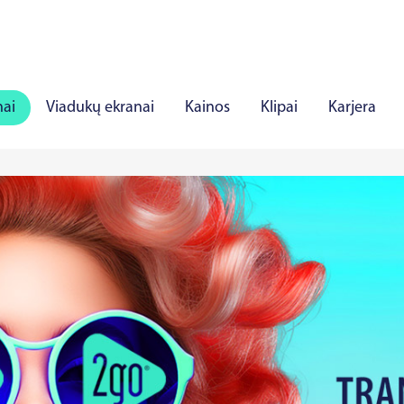
nai
Viadukų ekranai
Kainos
Klipai
Karjera
iauliai
Panevėžys
Marijampolė
Mažeikiai
Aly
rė
Viljandis
Rakverė
Hapsalu