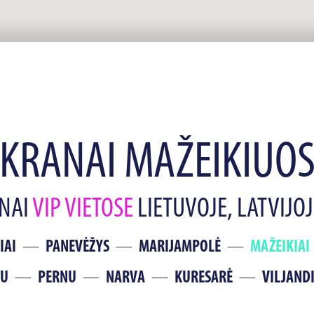
KRANAI MAŽEIKIUO
ANAI
VIP VIETOSE
LIETUVOJE, LATVIJOJE
IAI
PANEVĖŽYS
MARIJAMPOLĖ
MAŽEIKIAI
TU
PERNU
NARVA
KURESARĖ
VILJAND