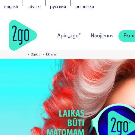
english
latviski
русский
po polsku
Apie „2go“
Naujienos
Ekra
2go.lt
Ekranai
Vilnius
Kaunas
Klaipėda
Š
Tartu
Pernu
Narva
Kuresa