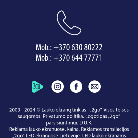
Mob.:
+370 630 80222
Mob.:
+370 644 77771
2003 - 2024 © Lauko ekranų tinklas - „2go“. Visos teisės
saugomos.
Privatumo politika
.
Logotipas „2go“
parsisiuntimui
.
D.U.K.
Reklama lauko ekranuose, kaina.
Reklamos transliacijos
„2go“ LED ekranuose Lietuvoje.
LED lauko ekranams