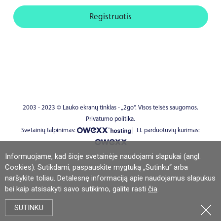
Registruotis
2003 - 2023 © Lauko ekranų tinklas - „2go“. Visos teisės saugomos.
Privatumo politika.
Svetainių talpinimas:
|
EI. parduotuvių kūrimas:
Informuojame, kad šioje svetainėje naudojami slapukai (angl.
Cookies). Sutikdami, paspauskite mygtuką „Sutinku“ arba
naršykite toliau. Detalesnę informaciją apie naudojamus slapukus
bei kaip atsisakyti savo sutikimo, galite rasti
čia
.
SUTINKU