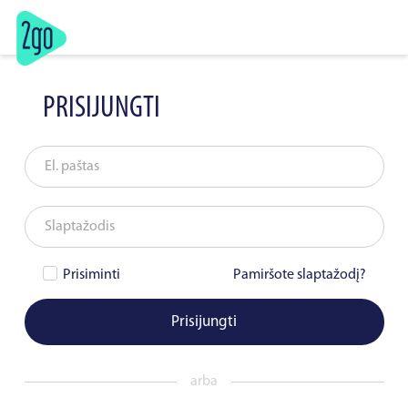
PRISIJUNGTI
El. paštas
Slaptažodis
Prisiminti
Pamiršote slaptažodį?
Prisijungti
arba