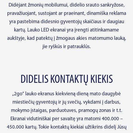
Didėjant žmonių mobilumui, didelio srauto sankryžose,
pravažiuojant, sustojant ar praeinant, dinamiška reklama
yra pastebima didesnio gyventojų skaičiaus ir daugiau
kartų. Lauko LED ekranai yra įrengti atitinkamame
aukštyje, kad patektų į žmogaus akies matomumo lauką,
jie ryškūs ir patrauklūs.
DIDELIS KONTAKTŲ KIEKIS
„2go“ lauko ekranus kiekvieną dieną mato daugybė
miestiečių gyventojų ir jų svečių, vykdami į darbus,
mokymo įstaigas, parduotuves, pramogų zonas ir t.t.
Ekranai vidutiniškai per savaitę yra matomi 400.000 –
450.000 kartų. Tokie kontaktų kiekiai užtikrins didelį Jūsų