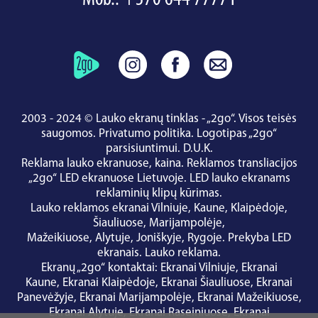
2003 - 2024 © Lauko ekranų tinklas - „2go“. Visos teisės
saugomos.
Privatumo politika
.
Logotipas „2go“
parsisiuntimui
.
D.U.K.
Reklama lauko ekranuose, kaina.
Reklamos transliacijos
„2go“ LED ekranuose Lietuvoje.
LED lauko ekranams
reklaminių klipų kūrimas.
Lauko reklamos ekranai
Vilniuje
,
Kaune
,
Klaipėdoje
,
Šiauliuose
,
Marijampolėje
,
Mažeikiuose
,
Alytuje
,
Joniškyje
,
Rygoje
.
Prekyba LED
ekranais
.
Lauko reklama
.
Ekranų „2go“ kontaktai
:
Ekranai Vilniuje
,
Ekranai
Kaune
,
Ekranai Klaipėdoje
,
Ekranai Šiauliuose
,
Ekranai
Panevėžyje
,
Ekranai Marijampolėje
,
Ekranai Mažeikiuose
,
Ekranai Alytuje
,
Ekranai Raseiniuose
,
Ekranai