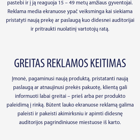
pastebi ir į ją reaguoja 15 – 49 metų amžiaus gyventojai.
Reklama media ekranuose ypač veiksminga kai siekiama
pristatyti naują prekę ar paslaugą kuo didesnei auditorijai
ir pritraukti nuolatinį vartotojų ratą.
GREITAS REKLAMOS KEITIMAS
Įmonė, pagaminusi naują produktą, pristatanti naują
paslaugą ar atnaujinusi prekės pakuotę, klientą gali
informuoti labai greitai – prieš arba per produkto
paleidimą į rinką. Būtent lauko ekranuose reklamą galima
paleisti ir pakeisti akimirksniu ir apimti didesnę
auditorijos pagrindiniuose miestuose iš karto.