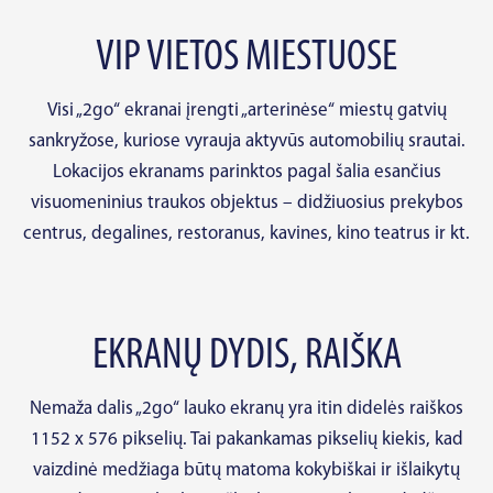
VIP VIETOS MIESTUOSE
Visi „2go“ ekranai įrengti „arterinėse“ miestų gatvių
sankryžose, kuriose vyrauja aktyvūs automobilių srautai.
Lokacijos ekranams parinktos pagal šalia esančius
visuomeninius traukos objektus – didžiuosius prekybos
centrus, degalines, restoranus, kavines, kino teatrus ir kt.
EKRANŲ DYDIS, RAIŠKA
Nemaža dalis „2go“ lauko ekranų yra itin didelės raiškos
1152 x 576 pikselių. Tai pakankamas pikselių kiekis, kad
vaizdinė medžiaga būtų matoma kokybiškai ir išlaikytų