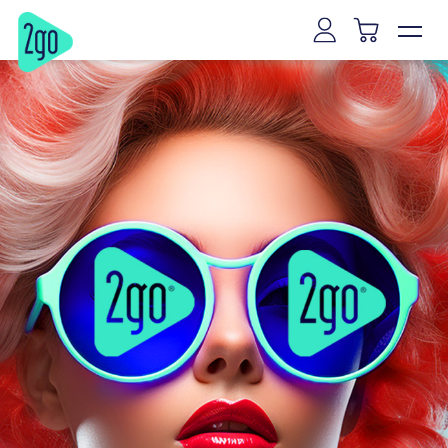
Vilnius
Kaunas
Klaipėda
Šiauliai
Panevėžys
Marijampolė
Mažeikiai
Alytus
Joniškis
Kaišiadorys
Ryga
Talinas
Tartu
Pernu
Narva
Kuresarė
Viljandis
Rakverė
Hapsalu