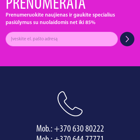
PRENUMERATA
Prenumeruokite naujienas ir gaukite specialius
pasiūlymus su nuolaidomis net iki 85%
Mob.:
+370 630 80222
Mob.:
+370 644 77771