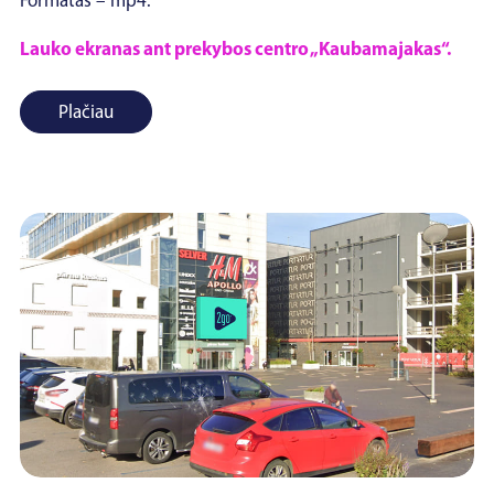
Formatas – mp4.
Lauko ekranas ant prekybos centro „Kaubamajakas“.
Plačiau