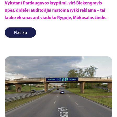
Vykstant Pardaugavos kryptimi, virš Biekengravis
upės, didelei auditorijai matoma ryški reklama – tai
lauko ekranas ant viaduko Rygoje, Mūkusalas žiede.
Plačiau