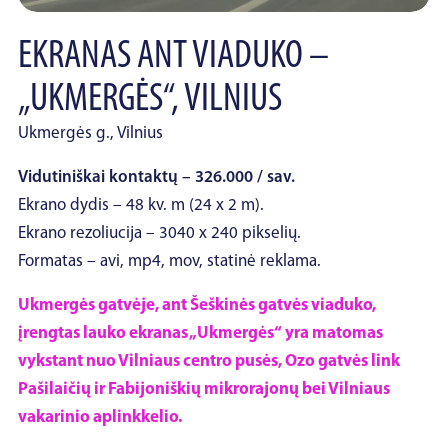
EKRANAS ANT VIADUKO –
„UKMERGĖS“, VILNIUS
Ukmergės g., Vilnius
Vidutiniškai kontaktų – 326.000 / sav.
Ekrano dydis – 48 kv. m (24 x 2 m).
Ekrano rezoliucija – 3040 x 240 pikselių.
Formatas – avi, mp4, mov, statinė reklama.
Ukmergės gatvėje, ant Šeškinės gatvės viaduko,
įrengtas lauko ekranas „Ukmergės“ yra matomas
vykstant nuo Vilniaus centro pusės, Ozo gatvės link
Pašilaičių ir Fabijoniškių mikrorajonų bei Vilniaus
vakarinio aplinkkelio.