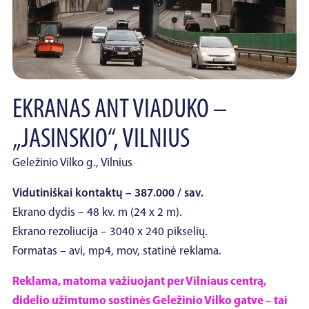
EKRANAS ANT VIADUKO –
„JASINSKIO“, VILNIUS
Geležinio Vilko g., Vilnius
Vidutiniškai kontaktų – 387.000 / sav.
Ekrano dydis – 48 kv. m (24 x 2 m).
Ekrano rezoliucija – 3040 x 240 pikselių.
Formatas – avi, mp4, mov, statinė reklama.
Reklama, matoma važiuojant per Vilniaus centrą,
didelio užimtumo sostinės Geležinio Vilko gatve – tai