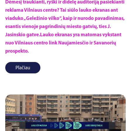
Dėmesį traukianti, ryški ir didelę auditoriją pasiekianti
reklama Vilniaus centre? Tai siūlo lauko ekranas ant
viaduko „Geležinio vilko“, kaip ir nurodo pavadinimas,
esantis vienoje pagrindinių miesto gatvių, ties J.
Jasinskio gatve.Lauko ekranas yra matomas vykstant
nuo Vilniaus centro link Naujamiesčio ir Savanorių
prospekto.
Plačiau