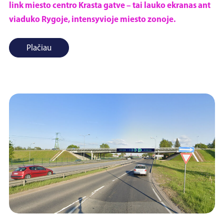
link miesto centro Krasta gatve – tai lauko ekranas ant
viaduko Rygoje, intensyvioje miesto zonoje.
Plačiau