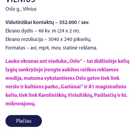
Oslo g., Vilnius
Vidutiniškai kontaktų – 352.000 / sav.
Ekrano dydis – 48 kv. m (24 x 2 m).
Ekrano rezoliucija – 3040 x 240 pikselių.
Formatas – avi, mp4, mov, statinė reklama.
Lauko ekranas ant viaduko „Oslo“ – tai didžiulėje kelių
lygių sankryžoje įrengta aukštos raiškos reklamos
medija, matoma vykstantiems Oslo gatve tiek link
verslo ir kultūros parko „Gariūnai“ ir A1 magistralinio
kelio, tiek link Karoliniškių, Viršuliškių, Pašilaičių ir kt.
mikrorajonų.
Plačiau