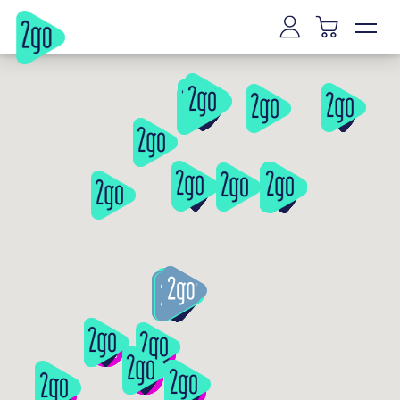
Vilnius
Ryga