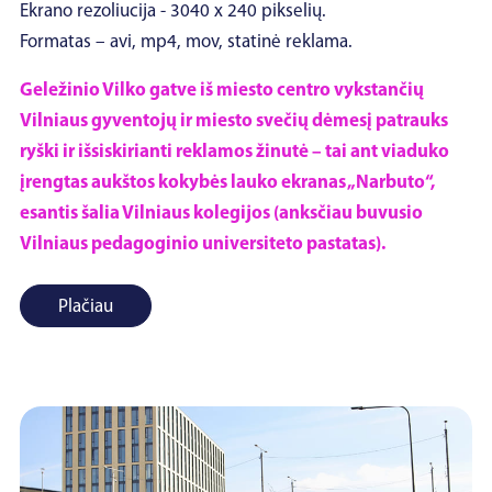
Ekrano rezoliucija - 3040 x 240 pikselių.
Formatas – avi, mp4, mov, statinė reklama.
Geležinio Vilko gatve iš miesto centro vykstančių
Vilniaus gyventojų ir miesto svečių dėmesį patrauks
ryški ir išsiskirianti reklamos žinutė – tai ant viaduko
įrengtas aukštos kokybės lauko ekranas „Narbuto“,
esantis šalia Vilniaus kolegijos (anksčiau buvusio
Vilniaus pedagoginio universiteto pastatas).
Plačiau