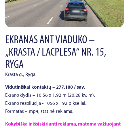
EKRANAS ANT VIADUKO –
„KRASTA / LACPLESA“ NR. 15,
RYGA
Krasta g., Ryga
Vidutiniškai kontaktų – 277.180 / sav.
Ekrano dydis – 10.56 x 1.92 m (20.28 kv. m).
Ekrano rezoliucija - 1056 x 192 pikseliai.
Formatas – mp4, statinė reklama.
Kokybiška ir išsiskirianti reklama, matoma važiuojant