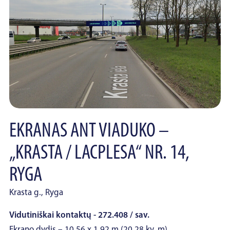
EKRANAS ANT VIADUKO –
„KRASTA / LACPLESA“ NR. 14,
RYGA
Krasta g., Ryga
Vidutiniškai kontaktų - 272.408 / sav.
Ekrano dydis – 10.56 x 1.92 m (20.28 kv. m).