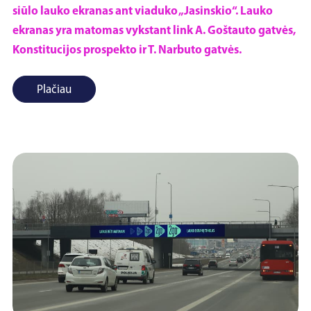
siūlo lauko ekranas ant viaduko „Jasinskio“. Lauko
ekranas yra matomas vykstant link A. Goštauto gatvės,
Konstitucijos prospekto ir T. Narbuto gatvės.
Plačiau