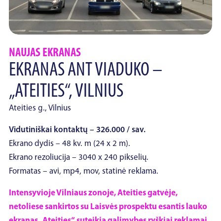
NAUJAS EKRANAS
EKRANAS ANT VIADUKO –
„ATEITIES“, VILNIUS
Ateities g., Vilnius
Vidutiniškai kontaktų – 326.000 / sav.
Ekrano dydis – 48 kv. m (24 x 2 m).
Ekrano rezoliucija – 3040 x 240 pikselių.
Formatas – avi, mp4, mov, statinė reklama.
Intensyvioje Vilniaus zonoje, Ateities gatvėje,
netoliese sankirtos su Laisvės prospektu esantis lauko
ekranas „Ateities“ suteikia galimybes ryškiai reklamai,