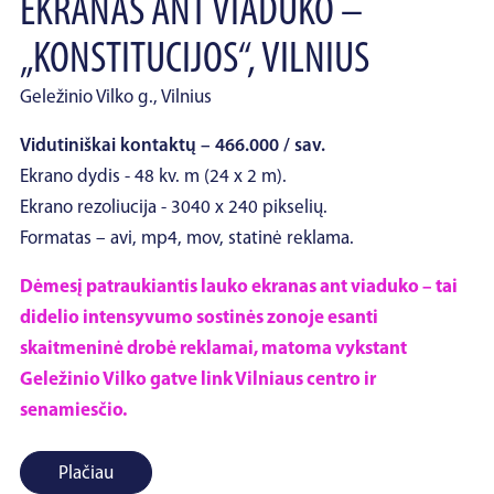
EKRANAS ANT VIADUKO –
„KONSTITUCIJOS“, VILNIUS
Geležinio Vilko g., Vilnius
Vidutiniškai kontaktų – 466.000 / sav.
Ekrano dydis - 48 kv. m (24 x 2 m).
Ekrano rezoliucija - 3040 x 240 pikselių.
Formatas – avi, mp4, mov, statinė reklama.
Dėmesį patraukiantis lauko ekranas ant viaduko – tai
didelio intensyvumo sostinės zonoje esanti
skaitmeninė drobė reklamai, matoma vykstant
Geležinio Vilko gatve link Vilniaus centro ir
senamiesčio.
Plačiau