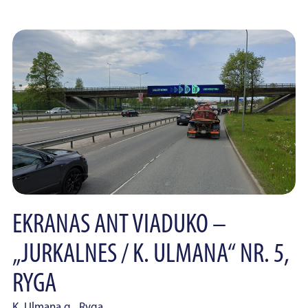
EKRANAS ANT VIADUKO –
„JURKALNES / K. ULMANA“ NR. 5,
RYGA
K. Ulmana g., Ryga