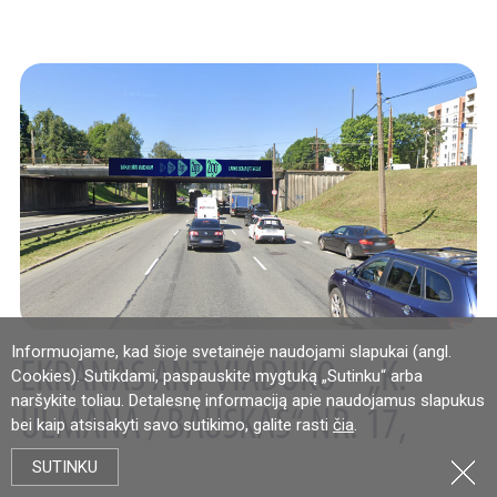
Informuojame, kad šioje svetainėje naudojami slapukai (angl.
EKRANAS ANT VIADUKO – „K.
Cookies). Sutikdami, paspauskite mygtuką „Sutinku“ arba
naršykite toliau. Detalesnę informaciją apie naudojamus slapukus
ULMANA / BAUSKAS“ NR. 17,
bei kaip atsisakyti savo sutikimo, galite rasti
čia
.
RYGA
SUTINKU