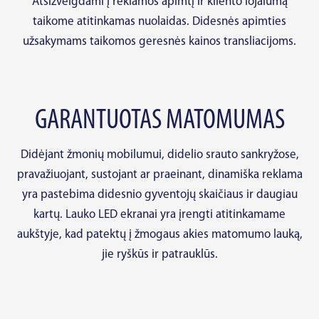
Atsižvelgdami į reklamos apimtį ir kliento lojalumą
taikome atitinkamas nuolaidas. Didesnės apimties
užsakymams taikomos geresnės kainos transliacijoms.
GARANTUOTAS MATOMUMAS
Didėjant žmonių mobilumui, didelio srauto sankryžose,
pravažiuojant, sustojant ar praeinant, dinamiška reklama
yra pastebima didesnio gyventojų skaičiaus ir daugiau
kartų. Lauko LED ekranai yra įrengti atitinkamame
aukštyje, kad patektų į žmogaus akies matomumo lauką,
jie ryškūs ir patrauklūs.