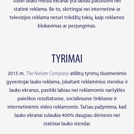
todėl lauko media ekranai yra labiau pastebimi nei
statinė reklama. Be to, skirtingai nei internetinė ar
televizijos reklama neturi trikdžių tokių, kaip reklamos
blokavimas ar perjungimas.
TYRIMAI
2015 m.
The Nielsen Company
atliktų tyrimų duomenimis
gyventojai lauko reklama, įskaitant reklaminius stendus ir
lauko ekranus, pasitiki labiau nei reklamomis naršyklės
paieškos rezultatuose, socialinuose tinkluose ir
internetinėmis video reklamomis. Tačiau pažymima, kad
lauko ekranai sulaukia 400% daugiau dėmesio nei
statiniai lauko stendai.