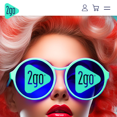
Vilnius
Kaunas
Klaipėda
Šiauliai
Panevėžys
Marijampolė
Mažeikiai
Alytus
Joniškis
Kaišiadorys
Ryga
Talinas
Tartu
Pernu
Narva
Kuresarė
Viljandis
Rakverė
Hapsalu