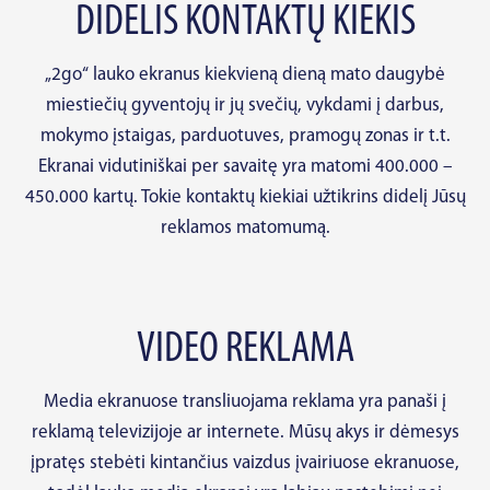
DIDELIS KONTAKTŲ KIEKIS
„2go“ lauko ekranus kiekvieną dieną mato daugybė
miestiečių gyventojų ir jų svečių, vykdami į darbus,
mokymo įstaigas, parduotuves, pramogų zonas ir t.t.
Ekranai vidutiniškai per savaitę yra matomi 400.000 –
450.000 kartų. Tokie kontaktų kiekiai užtikrins didelį Jūsų
reklamos matomumą.
VIDEO REKLAMA
Media ekranuose transliuojama reklama yra panaši į
reklamą televizijoje ar internete. Mūsų akys ir dėmesys
įpratęs stebėti kintančius vaizdus įvairiuose ekranuose,