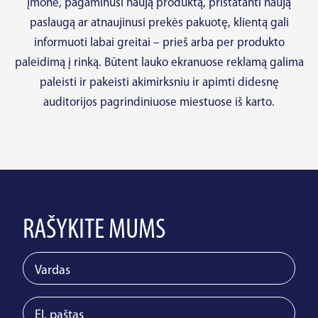
Įmonė, pagaminusi naują produktą, pristatanti naują
paslaugą ar atnaujinusi prekės pakuotę, klientą gali
informuoti labai greitai – prieš arba per produkto
paleidimą į rinką. Būtent lauko ekranuose reklamą galima
paleisti ir pakeisti akimirksniu ir apimti didesnę
auditorijos pagrindiniuose miestuose iš karto.
RAŠYKITE MUMS