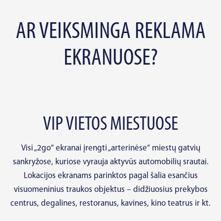
AR VEIKSMINGA REKLAMA
EKRANUOSE?
VIP VIETOS MIESTUOSE
Visi „2go“ ekranai įrengti „arterinėse“ miestų gatvių
sankryžose, kuriose vyrauja aktyvūs automobilių srautai.
Lokacijos ekranams parinktos pagal šalia esančius
visuomeninius traukos objektus – didžiuosius prekybos
centrus, degalines, restoranus, kavines, kino teatrus ir kt.