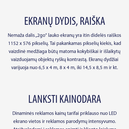
EKRANŲ DYDIS, RAIŠKA
Nemaža dalis „2go“ lauko ekranų yra itin didelės raiškos
1152 x 576 pikselių. Tai pakankamas pikselių kiekis, kad
vaizdinė medžiaga būtų matoma kokybiškai ir išlaikytų
vaizduojamų objektų ryškų kontrastą. Ekranų dydžiai
varijuoja nuo 6,5 x 4 m, 8 x 4 m, iki 14,5 x 8,5 m ir kt.
LANKSTI KAINODARA
Dinaminės reklamos kainų tarifai priklauso nuo LED
ekrano vietos ir reklamos parodymų intensyvumo.