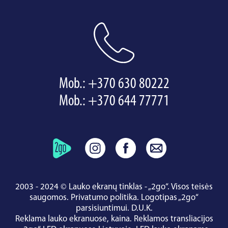
Mob.:
+370 630 80222
Mob.:
+370 644 77771
2003 - 2024 © Lauko ekranų tinklas - „2go“. Visos teisės
saugomos.
Privatumo politika
.
Logotipas „2go“
parsisiuntimui
.
D.U.K.
Reklama lauko ekranuose, kaina.
Reklamos transliacijos