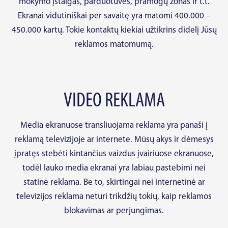
mokymo įstaigas, parduotuves, pramogų zonas ir t.t.
Ekranai vidutiniškai per savaitę yra matomi 400.000 –
450.000 kartų. Tokie kontaktų kiekiai užtikrins didelį Jūsų
reklamos matomumą.
VIDEO REKLAMA
Media ekranuose transliuojama reklama yra panaši į
reklamą televizijoje ar internete. Mūsų akys ir dėmesys
įpratęs stebėti kintančius vaizdus įvairiuose ekranuose,
todėl lauko media ekranai yra labiau pastebimi nei
statinė reklama. Be to, skirtingai nei internetinė ar
televizijos reklama neturi trikdžių tokių, kaip reklamos
blokavimas ar perjungimas.