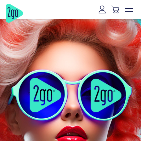
Vilnius
Kaunas
Klaipėda
Šiauliai
Panevėžys
Marijampolė
Mažeikiai
Alytus
Joniškis
Kaišiadorys
Ryga
Talinas
Tartu
Pernu
Narva
Kuresarė
Viljandis
Rakverė
Hapsalu