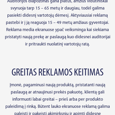
Auditorijos diapozonas gana platus, amžius vidutiniškai
svyruoja tarp 15 – 65 metų ir daugiau, todėl galima
pasiekti didesnį vartotojų dėmesį. Aktyviausiai reklamą
pastebi ir į ją reaguoja 15 – 49 metų amžiaus gyventojai.
Reklama media ekranuose ypač veiksminga kai siekiama
pristatyti naują prekę ar paslaugą kuo didesnei auditorijai
ir pritraukti nuolatinį vartotojų ratą.
GREITAS REKLAMOS KEITIMAS
Įmonė, pagaminusi naują produktą, pristatanti naują
paslaugą ar atnaujinusi prekės pakuotę, klientą gali
informuoti labai greitai – prieš arba per produkto
paleidimą į rinką. Būtent lauko ekranuose reklamą galima
paleisti ir pakeisti akimirksniu ir apimti didesnę