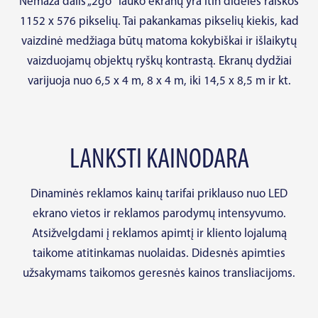
Nemaža dalis „2go“ lauko ekranų yra itin didelės raiškos
1152 x 576 pikselių. Tai pakankamas pikselių kiekis, kad
vaizdinė medžiaga būtų matoma kokybiškai ir išlaikytų
vaizduojamų objektų ryškų kontrastą. Ekranų dydžiai
varijuoja nuo 6,5 x 4 m, 8 x 4 m, iki 14,5 x 8,5 m ir kt.
LANKSTI KAINODARA
Dinaminės reklamos kainų tarifai priklauso nuo LED
ekrano vietos ir reklamos parodymų intensyvumo.
Atsižvelgdami į reklamos apimtį ir kliento lojalumą
taikome atitinkamas nuolaidas. Didesnės apimties
užsakymams taikomos geresnės kainos transliacijoms.