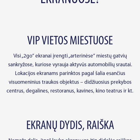
VIP VIETOS MIESTUOSE
Visi „2go“ ekranai įrengti „arterinėse“ miestų gatvių
sankryžose, kuriose vyrauja aktyvūs automobilių srautai.
Lokacijos ekranams parinktos pagal šalia esančius
visuomeninius traukos objektus – didžiuosius prekybos
centrus, degalines, restoranus, kavines, kino teatrus ir kt.
EKRANŲ DYDIS, RAIŠKA