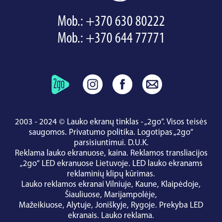
Mob.:
+370 630 80222
Mob.:
+370 644 77771
2003 - 2024 © Lauko ekranų tinklas - „2go“. Visos teisės
saugomos.
Privatumo politika
.
Logotipas „2go“
parsisiuntimui
.
D.U.K.
Reklama lauko ekranuose, kaina.
Reklamos transliacijos
„2go“ LED ekranuose Lietuvoje.
LED lauko ekranams
reklaminių klipų kūrimas.
Lauko reklamos ekranai
Vilniuje
,
Kaune
,
Klaipėdoje
,
Šiauliuose
,
Marijampolėje
,
Mažeikiuose
,
Alytuje
,
Joniškyje
,
Rygoje
.
Prekyba LED
ekranais
.
Lauko reklama
.