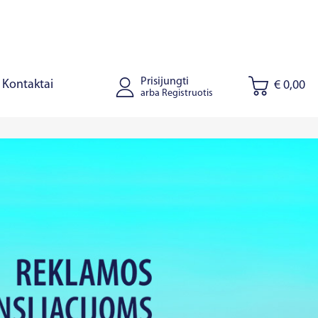
Prisijungti
Kontaktai
€ 0,00
arba Registruotis
tus
Joniškis
Kaišiadorys
Ryga
Talinas