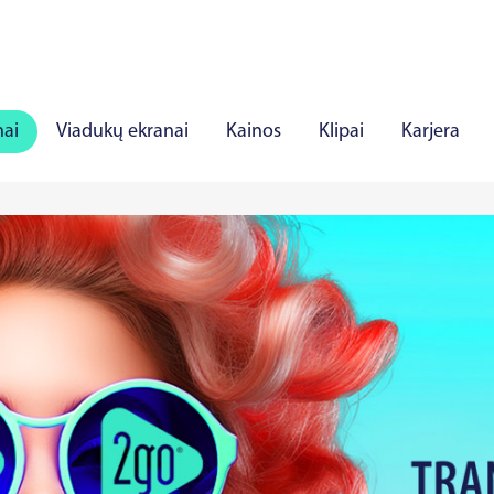
nai
Viadukų ekranai
Kainos
Klipai
Karjera
iauliai
Panevėžys
Marijampolė
Mažeikiai
Aly
rė
Viljandis
Rakverė
Hapsalu