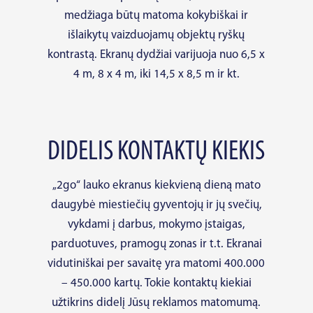
medžiaga būtų matoma kokybiškai ir
išlaikytų vaizduojamų objektų ryškų
kontrastą. Ekranų dydžiai varijuoja nuo 6,5 x
4 m, 8 x 4 m, iki 14,5 x 8,5 m ir kt.
DIDELIS KONTAKTŲ KIEKIS
„2go“ lauko ekranus kiekvieną dieną mato
daugybė miestiečių gyventojų ir jų svečių,
vykdami į darbus, mokymo įstaigas,
parduotuves, pramogų zonas ir t.t. Ekranai
vidutiniškai per savaitę yra matomi 400.000
– 450.000 kartų. Tokie kontaktų kiekiai
užtikrins didelį Jūsų reklamos matomumą.