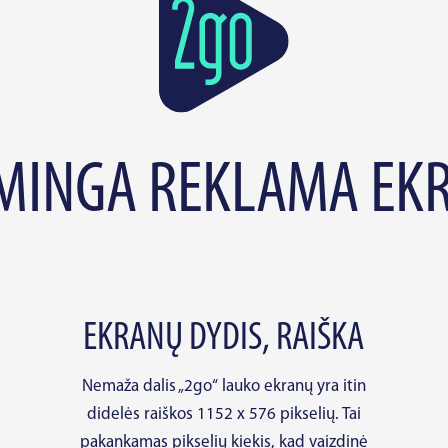
SMINGA REKLAMA EK
EKRANŲ DYDIS, RAIŠKA
Nemaža dalis „2go“ lauko ekranų yra itin
didelės raiškos 1152 x 576 pikselių. Tai
pakankamas pikselių kiekis, kad vaizdinė