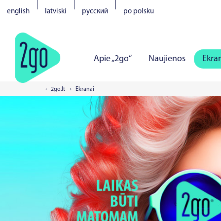
english
latviski
русский
po polsku
Apie „2go“
Naujienos
Ekra
2go.lt
Ekranai
Vilnius
Kaunas
Klaipėda
Š
Tartu
Pernu
Narva
Kuresa