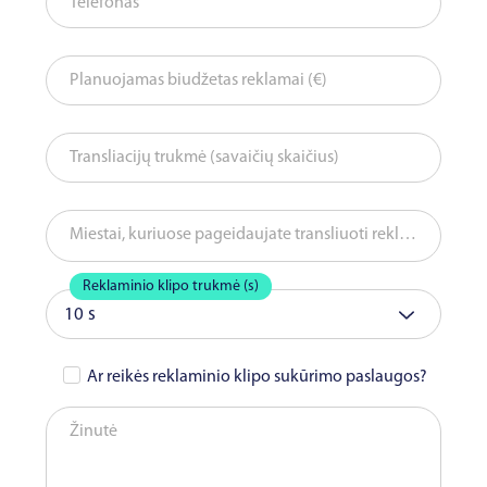
Telefonas
Planuojamas biudžetas reklamai (€)
Transliacijų trukmė (savaičių skaičius)
Miestai, kuriuose pageidaujate transliuoti reklamą
Reklaminio klipo trukmė (s)
10 s
Ar reikės reklaminio klipo sukūrimo paslaugos?
Žinutė