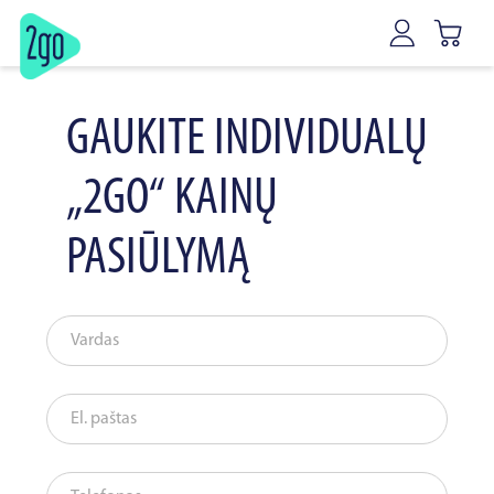
GAUKITE INDIVIDUALŲ
„2GO“ KAINŲ
PASIŪLYMĄ
Vardas
El. paštas