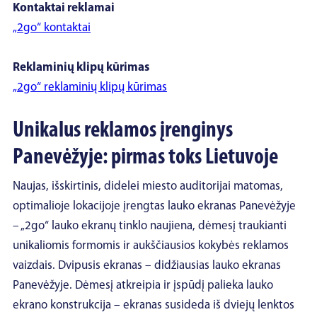
Kontaktai reklamai
„2go“ kontaktai
Reklaminių klipų kūrimas
„2go“ reklaminių klipų kūrimas
Unikalus reklamos įrenginys
Panevėžyje: pirmas toks Lietuvoje
Naujas, išskirtinis, didelei miesto auditorijai matomas,
optimalioje lokacijoje įrengtas lauko ekranas Panevėžyje
– „2go“ lauko ekranų tinklo naujiena, dėmesį traukianti
unikaliomis formomis ir aukščiausios kokybės reklamos
vaizdais. Dvipusis ekranas – didžiausias lauko ekranas
Panevėžyje. Dėmesį atkreipia ir įspūdį palieka lauko
ekrano konstrukcija – ekranas susideda iš dviejų lenktos