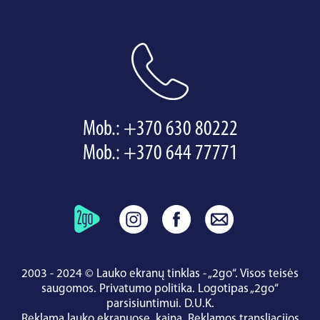
Mob.:
+370 630 80222
Mob.:
+370 644 77771
2003 - 2024 © Lauko ekranų tinklas - „2go“. Visos teisės
saugomos.
Privatumo politika
.
Logotipas „2go“
parsisiuntimui
.
D.U.K.
Reklama lauko ekranuose, kaina.
Reklamos transliacijos