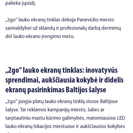
palieka įspūdį.
„2go“ lauko ekranų tinklas dėkoja Panevėžio miesto
savivaldybei už sklandų ir profesionalų darbą derinimų
dėl lauko ekrano įrengimo metu.
„2go“ lauko ekranų tinklas: inovatyvūs
sprendimai, aukščiausia kokybė ir didelis
ekranų pasirinkimas Baltijos šalyse
„2go“ jungia platų lauko ekranų tinklą visose Baltijose
šalyse. Tai reklamos kampanijų miesto, šalies ar
tarptautiniu mastu kūrimo galimybės, matomiausios LED
lauko ekranų lokacijos miestuose ir aukščiausios kokybės