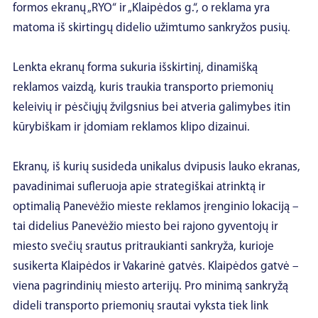
formos ekranų „RYO“ ir „Klaipėdos g.“, o reklama yra
matoma iš skirtingų didelio užimtumo sankryžos pusių.
Lenkta ekranų forma sukuria išskirtinį, dinamišką
reklamos vaizdą, kuris traukia transporto priemonių
keleivių ir pėsčiųjų žvilgsnius bei atveria galimybes itin
kūrybiškam ir įdomiam reklamos klipo dizainui.
Ekranų, iš kurių susideda unikalus dvipusis lauko ekranas,
pavadinimai sufleruoja apie strategiškai atrinktą ir
optimalią Panevėžio mieste reklamos įrenginio lokaciją –
tai didelius Panevėžio miesto bei rajono gyventojų ir
miesto svečių srautus pritraukianti sankryža, kurioje
susikerta Klaipėdos ir Vakarinė gatvės. Klaipėdos gatvė –
viena pagrindinių miesto arterijų. Pro minimą sankryžą
dideli transporto priemonių srautai vyksta tiek link