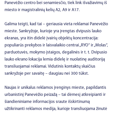
Panevėžio centro bei senamiesčio, tiek link išvažiavimų iš
miesto ir magistralinių kelių A2, A9 ir A17.
Galima teigti, kad tai – geriausia vieta reklamai Panevėžio
mieste. Sankryžoje, kurioje yra įrengtas dvipusis lauko
ekranas, yra itin didelė įvairių objektų koncentracija:
populiarūs prekybos ir laisvalaikio centrai „RYO“ ir „Molas“,
parduotuvės, mokymo įstaigos, degalinės ir t. t. Dvipusio
lauko ekrano lokacija lemia didelę ir nuolatinę auditoriją
transliuojamai reklamai. Vidutinis kontaktų skaičius
sankryžoje per savaitę – daugiau nei 300 tūkst.
Naujas ir unikalus reklamos įrenginys mieste, papildantis
urbanistinį Panevėžio peizažą – tai dėmesį atkreipianti ir
šiandieniniame informacijos sraute išskirtinumą
užtikrinanti reklamos medija, kurioje transliuojama žinutė