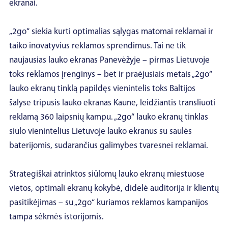
ekranai.
„2go“ siekia kurti optimalias sąlygas matomai reklamai ir
taiko inovatyvius reklamos sprendimus. Tai ne tik
naujausias lauko ekranas Panevėžyje – pirmas Lietuvoje
toks reklamos įrenginys – bet ir praėjusiais metais „2go“
lauko ekranų tinklą papildęs vienintelis toks Baltijos
šalyse tripusis lauko ekranas Kaune, leidžiantis transliuoti
reklamą 360 laipsnių kampu. „2go“ lauko ekranų tinklas
siūlo vienintelius Lietuvoje lauko ekranus su saulės
baterijomis, sudarančius galimybes tvaresnei reklamai.
Strategiškai atrinktos siūlomų lauko ekranų miestuose
vietos, optimali ekranų kokybė, didelė auditorija ir klientų
pasitikėjimas – su „2go“ kuriamos reklamos kampanijos
tampa sėkmės istorijomis.