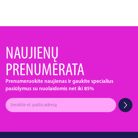
NAUJIENŲ
PRENUMERATA
Prenumeruokite naujienas ir gaukite specialius
pasiūlymus su nuolaidomis net iki 85%