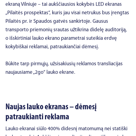
ekraną Vilniuje – tai aukščiausios kokybės LED ekranas
„Pilaitės prospektas“, kuris jau visai netrukus bus įrengtas
Pilaitės pr. ir Spaudos gatvės sankirtoje. Gausus
transporto priemonių srautas užtikrina didelę auditoriją,
o išskirtiniai lauko ekrano parametrai suteikia erdvę
kokybiškai reklamai, patraukiančiai dėmesį.
Būkite tarp pirmųjų, užsisakiusių reklamos transliacijas
naujausiame „2go“ lauko ekrane.
Naujas lauko ekranas – dėmesį
patraukianti reklama
Lauko ekranai siūlo 400% didesnį matomumą nei statiški