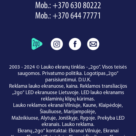
Mob.:
+370 630 80222
Mob.:
+370 644 77771
2003 - 2024 © Lauko ekranų tinklas - „2go“. Visos teisės
saugomos.
Privatumo politika
.
Logotipas „2go“
parsisiuntimui
.
D.U.K.
Reklama lauko ekranuose, kaina.
Reklamos transliacijos
„2go“ LED ekranuose Lietuvoje.
LED lauko ekranams
reklaminių klipų kūrimas.
Lauko reklamos ekranai
Vilniuje
,
Kaune
,
Klaipėdoje
,
Šiauliuose
,
Marijampolėje
,
Mažeikiuose
,
Alytuje
,
Joniškyje
,
Rygoje
.
Prekyba LED
ekranais
.
Lauko reklama
.
Ekranų „2go“ kontaktai
:
Ekranai Vilniuje
,
Ekranai