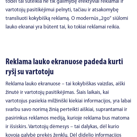
todėl tai suteikia ne tik galimybę efektyviai reklamai ir
vartotojų pasitikėjimui pelnyti, tačiau ir atsakomybę
transliuoti kokybišką reklamą. O modernūs „2go“ siūlomi
lauko ekranai yra būtent tai, ko tokiai reklamai reikia.
Reklama lauko ekranuose padeda kurti
ryšį su vartotoju
Reklama lauko ekranuose – tai kokybiškas vaizdas, aiški
žinutė ir vartotojų pasitikėjimas. Šiais laikais, kai
vartotojus pasiekia milžiniški kiekiai informacijos, yra labai
svarbu savo norimą žinią perteikti aiškiai, suprantamai ir
pasirinkus reklamos mediją, kurioje reklama bus matoma
ir išsiskirs. Vartotojų dėmesys – tai dalykas, dėl kurio
kovoja galybė prekės ženklų. Dėl didelio informacijos