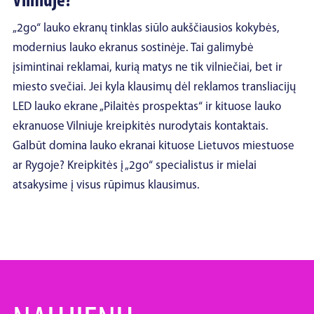
Vilniuje?
„2go“ lauko ekranų tinklas siūlo aukščiausios kokybės,
modernius lauko ekranus sostinėje. Tai galimybė
įsimintinai reklamai, kurią matys ne tik vilniečiai, bet ir
miesto svečiai. Jei kyla klausimų dėl reklamos transliacijų
LED lauko ekrane „Pilaitės prospektas“ ir kituose lauko
ekranuose Vilniuje kreipkitės nurodytais kontaktais.
Galbūt domina lauko ekranai kituose Lietuvos miestuose
ar Rygoje? Kreipkitės į „2go“ specialistus ir mielai
atsakysime į visus rūpimus klausimus.