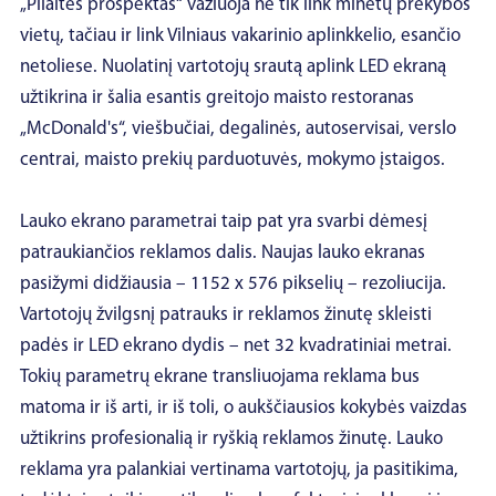
„Pilaitės prospektas“ važiuoja ne tik link minėtų prekybos
vietų, tačiau ir link Vilniaus vakarinio aplinkkelio, esančio
netoliese. Nuolatinį vartotojų srautą aplink LED ekraną
užtikrina ir šalia esantis greitojo maisto restoranas
„McDonald's“, viešbučiai, degalinės, autoservisai, verslo
centrai, maisto prekių parduotuvės, mokymo įstaigos.
Lauko ekrano parametrai taip pat yra svarbi dėmesį
patraukiančios reklamos dalis. Naujas lauko ekranas
pasižymi didžiausia – 1152 x 576 pikselių – rezoliucija.
Vartotojų žvilgsnį patrauks ir reklamos žinutę skleisti
padės ir LED ekrano dydis – net 32 kvadratiniai metrai.
Tokių parametrų ekrane transliuojama reklama bus
matoma ir iš arti, ir iš toli, o aukščiausios kokybės vaizdas
užtikrins profesionalią ir ryškią reklamos žinutę. Lauko
reklama yra palankiai vertinama vartotojų, ja pasitikima,