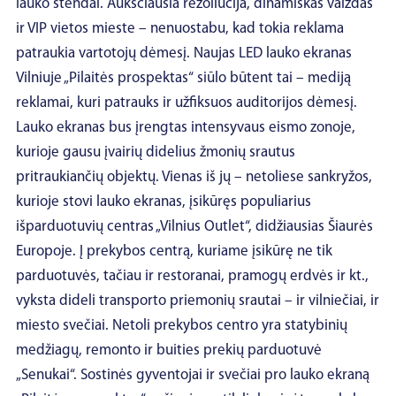
lauko stendai. Aukščiausia rezoliucija, dinamiškas vaizdas
ir VIP vietos mieste – nenuostabu, kad tokia reklama
patraukia vartotojų dėmesį. Naujas LED lauko ekranas
Vilniuje „Pilaitės prospektas“ siūlo būtent tai – mediją
reklamai, kuri patrauks ir užfiksuos auditorijos dėmesį.
Lauko ekranas bus įrengtas intensyvaus eismo zonoje,
kurioje gausu įvairių didelius žmonių srautus
pritraukiančių objektų. Vienas iš jų – netoliese sankryžos,
kurioje stovi lauko ekranas, įsikūręs populiarius
išparduotuvių centras „Vilnius Outlet“, didžiausias Šiaurės
Europoje. Į prekybos centrą, kuriame įsikūrę ne tik
parduotuvės, tačiau ir restoranai, pramogų erdvės ir kt.,
vyksta dideli transporto priemonių srautai – ir vilniečiai, ir
miesto svečiai. Netoli prekybos centro yra statybinių
medžiagų, remonto ir buities prekių parduotuvė
„Senukai“. Sostinės gyventojai ir svečiai pro lauko ekraną