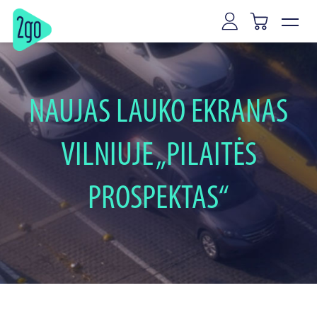
NAUJAS LAUKO EKRANAS
VILNIUJE „PILAITĖS
PROSPEKTAS“