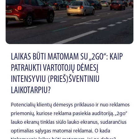
LAIKAS BŪTI MATOMAM SU „2GO“: KAIP
PATRAUKTI VARTOTOJŲ DĖMESĮ
INTENSYVIU (PRIEŠ)ŠVENTINIU
LAIKOTARPIU?
Potencialių klientų dėmesys priklauso ir nuo reklamos
priemonių, kuriose reklama pasiekia auditoriją. „2go“
lauko ekranų tinklas siūlo lauko ekranus, sudarančius
optimalias sąlygas matomai reklamai. O kada