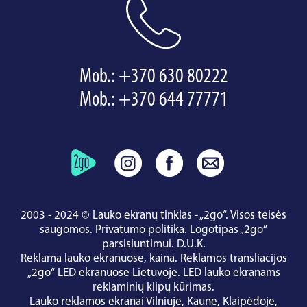
Mob.:
+370 630 80222
Mob.:
+370 644 77771
2003 - 2024 © Lauko ekranų tinklas - „2go“. Visos teisės
saugomos.
Privatumo politika
.
Logotipas „2go“
parsisiuntimui
.
D.U.K.
Reklama lauko ekranuose, kaina.
Reklamos transliacijos
„2go“ LED ekranuose Lietuvoje.
LED lauko ekranams
reklaminių klipų kūrimas.
Lauko reklamos ekranai
Vilniuje
,
Kaune
,
Klaipėdoje
,