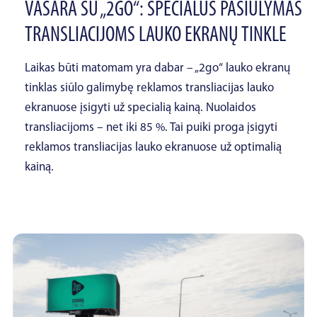
VASARA SU „2GO“: SPECIALUS PASIŪLYMAS
TRANSLIACIJOMS LAUKO EKRANŲ TINKLE
Laikas būti matomam yra dabar – „2go“ lauko ekranų
tinklas siūlo galimybę reklamos transliacijas lauko
ekranuose įsigyti už specialią kainą. Nuolaidos
transliacijoms – net iki 85 %. Tai puiki proga įsigyti
reklamos transliacijas lauko ekranuose už optimalią
kainą.