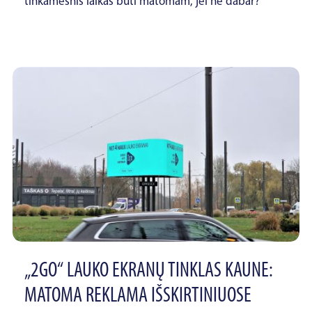
tinkamesnis laikas būti matomam, jei ne dabar?
„2GO“ LAUKO EKRANŲ TINKLAS KAUNE:
MATOMA REKLAMA IŠSKIRTINIUOSE