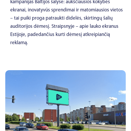
kampanijas Baltijos šalyse: aukščiausios kokybės
ekranai, inovatyvūs sprendimai ir matomiausios vietos
– tai puiki proga patraukti didelės, skirtingų šalių
auditorijos dėmesį. Straipsnyje – apie lauko ekranus
Estijoje, padedančius kurti dėmesį atkreipiančią
reklamą.