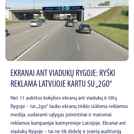
EKRANAI ANT VIADUKŲ RYGOJE: RYŠKI
REKLAMA LATVIJOJE KARTU SU „2GO“
Net 11 aukštos kokybės ekranų ant viadukų ir tiltų
Rygoje – tai „2go“ lauko ekranų tinklo siūloma reklamos
medija, sudaranti sąlygas įsimintinai ir matomai
reklamos kampanijai kaimyninėje Latvijoje. Ekranai ant
viadukų Rygoje – tai ne tik didelę ir įvairią auditoriją