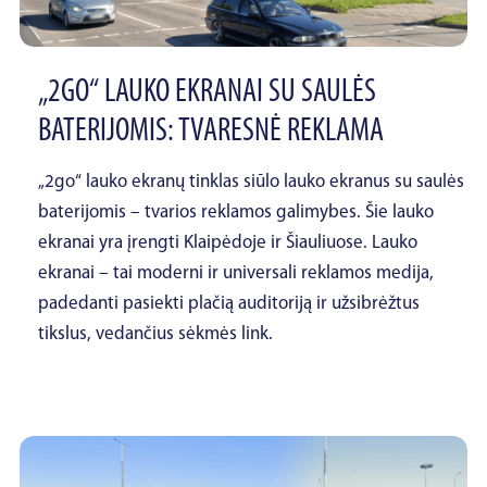
„2GO“ LAUKO EKRANAI SU SAULĖS
BATERIJOMIS: TVARESNĖ REKLAMA
„2go“ lauko ekranų tinklas siūlo lauko ekranus su saulės
baterijomis – tvarios reklamos galimybes. Šie lauko
ekranai yra įrengti Klaipėdoje ir Šiauliuose. Lauko
ekranai – tai moderni ir universali reklamos medija,
padedanti pasiekti plačią auditoriją ir užsibrėžtus
tikslus, vedančius sėkmės link.