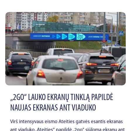
„2GO“ LAUKO EKRANŲ TINKLĄ PAPILDĖ
NAUJAS EKRANAS ANT VIADUKO
Virš intensyvaus eismo Ateities gatvės esantis ekranas
ant viaduko „Ateities“ papildė „2go“ siūlomą ekranų ant