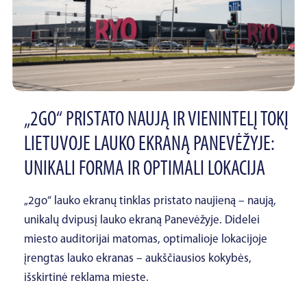
„2GO“ PRISTATO NAUJĄ IR VIENINTELĮ TOKĮ
LIETUVOJE LAUKO EKRANĄ PANEVĖŽYJE:
UNIKALI FORMA IR OPTIMALI LOKACIJA
„2go“ lauko ekranų tinklas pristato naujieną – naują,
unikalų dvipusį lauko ekraną Panevėžyje. Didelei
miesto auditorijai matomas, optimalioje lokacijoje
įrengtas lauko ekranas – aukščiausios kokybės,
išskirtinė reklama mieste.