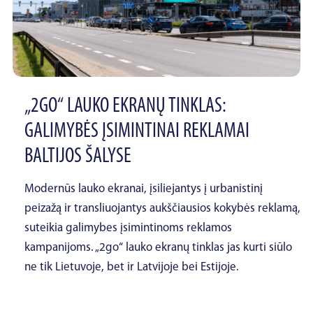
„2GO“ LAUKO EKRANŲ TINKLAS:
GALIMYBĖS ĮSIMINTINAI REKLAMAI
BALTIJOS ŠALYSE
Modernūs lauko ekranai, įsiliejantys į urbanistinį
peizažą ir transliuojantys aukščiausios kokybės reklamą,
suteikia galimybes įsimintinoms reklamos
kampanijoms. „2go“ lauko ekranų tinklas jas kurti siūlo
ne tik Lietuvoje, bet ir Latvijoje bei Estijoje.