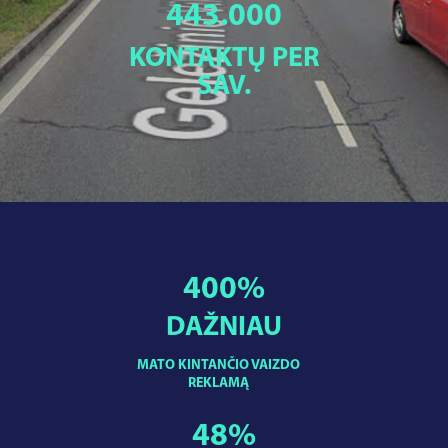
443.000
KONTAKTŲ PER
SAV.
400
%
DAŽNIAU
MATO KINTANČIO VAIZDO
REKLAMĄ
48
%