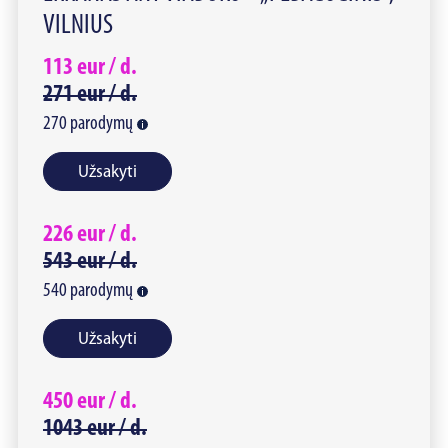
VILNIUS
113
eur /
d.
271
eur /
d.
270
parodymų
Užsakyti
226
eur /
d.
543
eur /
d.
540
parodymų
Užsakyti
450
eur /
d.
1043
eur /
d.