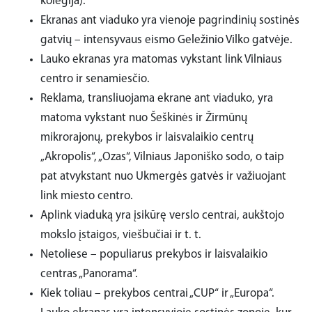
kolegija).
Ekranas ant viaduko yra vienoje pagrindinių sostinės
gatvių – intensyvaus eismo Geležinio Vilko gatvėje.
Lauko ekranas yra matomas vykstant link Vilniaus
centro ir senamiesčio.
Reklama, transliuojama ekrane ant viaduko, yra
matoma vykstant nuo Šeškinės ir Žirmūnų
mikrorajonų, prekybos ir laisvalaikio centrų
„Akropolis“, „Ozas“, Vilniaus Japoniško sodo, o taip
pat atvykstant nuo Ukmergės gatvės ir važiuojant
link miesto centro.
Aplink viaduką yra įsikūrę verslo centrai, aukštojo
mokslo įstaigos, viešbučiai ir t. t.
Netoliese – populiarus prekybos ir laisvalaikio
centras „Panorama“.
Kiek toliau – prekybos centrai „CUP“ ir „Europa“.