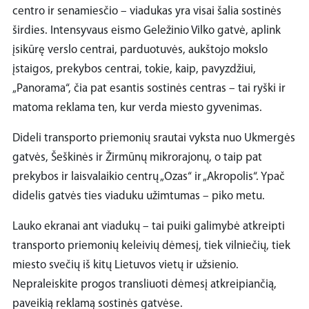
centro ir senamiesčio – viadukas yra visai šalia sostinės
širdies. Intensyvaus eismo Geležinio Vilko gatvė, aplink
įsikūrę verslo centrai, parduotuvės, aukštojo mokslo
įstaigos, prekybos centrai, tokie, kaip, pavyzdžiui,
„Panorama“, čia pat esantis sostinės centras – tai ryški ir
matoma reklama ten, kur verda miesto gyvenimas.
Dideli transporto priemonių srautai vyksta nuo Ukmergės
gatvės, Šeškinės ir Žirmūnų mikrorajonų, o taip pat
prekybos ir laisvalaikio centrų „Ozas“ ir „Akropolis“. Ypač
didelis gatvės ties viaduku užimtumas – piko metu.
Lauko ekranai ant viadukų – tai puiki galimybė atkreipti
transporto priemonių keleivių dėmesį, tiek vilniečių, tiek
miesto svečių iš kitų Lietuvos vietų ir užsienio.
Nepraleiskite progos transliuoti dėmesį atkreipiančią,
paveikią reklamą sostinės gatvėse.