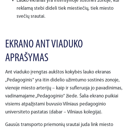
Lauko ekranas yra intensyvioje sostinės zonoje, kur
reklamą stebi dideli tiek miestiečių, tiek miesto
svečių srautai.
EKRANO ANT VIADUKO
APRAŠYMAS
Ant viaduko įrengtas aukštos kokybės lauko ekranas
„Pedagoginis“ yra itin didelio užimtumo sostinės zonoje,
vienoje miesto arterijų – kaip ir sufleruoja jo pavadinimas,
vadinamajame „Pedagoginio“ žiede. Šalia ekrano puikiai
visiems atpažįstami buvusio Vilniaus pedagoginio
universiteto pastatas (dabar – Vilniaus kolegija).
Gausūs transporto priemonių srautai juda link miesto