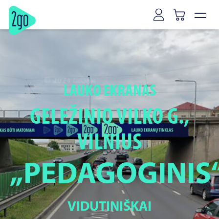
Vilnius
Ryga
LAUKO EKRANAS
GELEŽINIO VILKO G.,
VILNIUS
„PEDAGOGINIS
VIDUTINIŠKAI