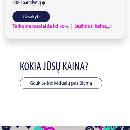
1080
parodymų
Užsakyti
Taikoma nuolaida iki 75% | (sužinoti kainą...)
KOKIA JŪSŲ KAINA?
Gaukite individualų pasiūlymą