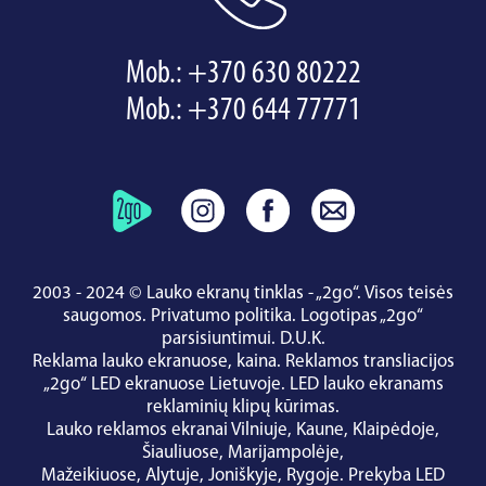
Mob.:
+370 630 80222
Mob.:
+370 644 77771
2003 - 2024 © Lauko ekranų tinklas - „2go“. Visos teisės
saugomos.
Privatumo politika
.
Logotipas „2go“
parsisiuntimui
.
D.U.K.
Reklama lauko ekranuose, kaina.
Reklamos transliacijos
„2go“ LED ekranuose Lietuvoje.
LED lauko ekranams
reklaminių klipų kūrimas.
Lauko reklamos ekranai
Vilniuje
,
Kaune
,
Klaipėdoje
,
Šiauliuose
,
Marijampolėje
,
Mažeikiuose
,
Alytuje
,
Joniškyje
,
Rygoje
.
Prekyba LED