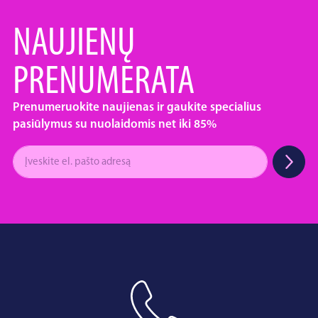
NAUJIENŲ
PRENUMERATA
Prenumeruokite naujienas ir gaukite specialius
pasiūlymus su nuolaidomis net iki 85%