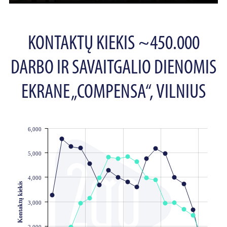
KONTAKTŲ KIEKIS ~450.000
DARBO IR SAVAITGALIO DIENOMIS
EKRANE „COMPENSA“, VILNIUS
6,000
JS chart by amCharts
5,000
4,000
Kontaktų kiekis
3,000
2,000