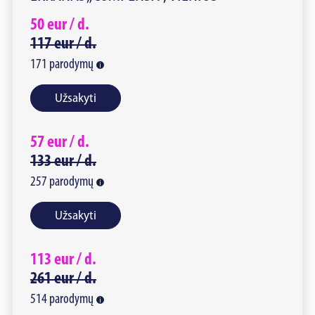
50
eur /
d.
117
eur /
d.
171
parodymų
Užsakyti
57
eur /
d.
133
eur /
d.
257
parodymų
Užsakyti
113
eur /
d.
261
eur /
d.
514
parodymų