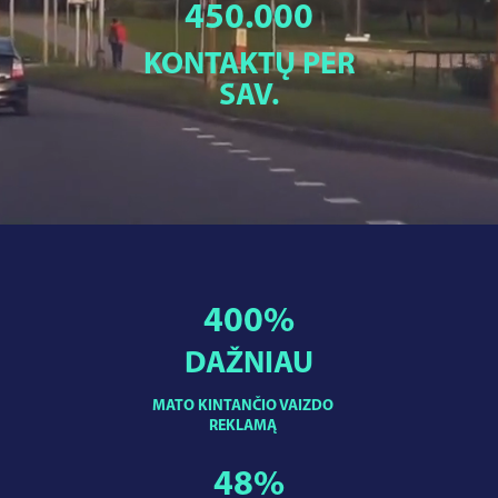
450.000
KONTAKTŲ PER
SAV.
400
%
DAŽNIAU
MATO KINTANČIO VAIZDO
REKLAMĄ
48
%