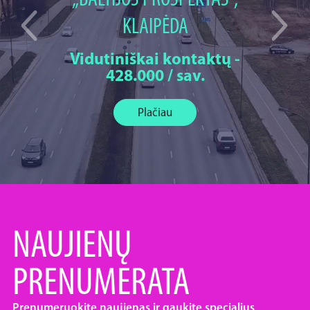
„BALTIJOS PROSPEKTAS“,
KLAIPĖDA
Vidutiniškai kontaktų -
428.000 / sav.
Plačiau
NAUJIENŲ
PRENUMERATA
Prenumeruokite naujienas ir gaukite specialius