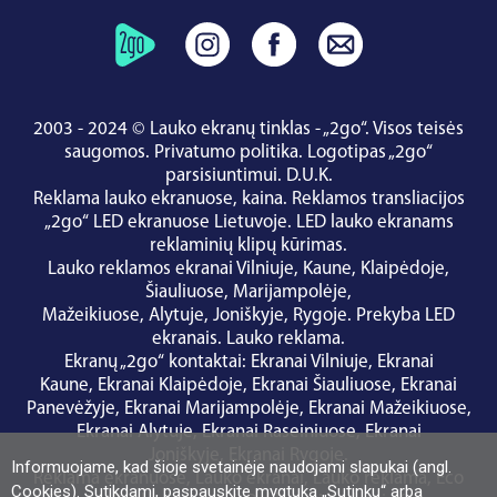
2003 - 2024 © Lauko ekranų tinklas - „2go“. Visos teisės
saugomos.
Privatumo politika
.
Logotipas „2go“
parsisiuntimui
.
D.U.K.
Reklama lauko ekranuose, kaina.
Reklamos transliacijos
„2go“ LED ekranuose Lietuvoje.
LED lauko ekranams
reklaminių klipų kūrimas.
Lauko reklamos ekranai
Vilniuje
,
Kaune
,
Klaipėdoje
,
Šiauliuose
,
Marijampolėje
,
Mažeikiuose
,
Alytuje
,
Joniškyje
,
Rygoje
.
Prekyba LED
ekranais
.
Lauko reklama
.
Ekranų „2go“ kontaktai
:
Ekranai Vilniuje
,
Ekranai
Kaune
,
Ekranai Klaipėdoje
,
Ekranai Šiauliuose
,
Ekranai
Panevėžyje
,
Ekranai Marijampolėje
,
Ekranai Mažeikiuose
,
Ekranai Alytuje
,
Ekranai Raseiniuose
,
Ekranai
Joniškyje
,
Ekranai Rygoje
.
Informuojame, kad šioje svetainėje naudojami slapukai (angl.
Reklama ekranuose
,
Lauko ekranai
,
Lauko reklama
,
Eco
Cookies). Sutikdami, paspauskite mygtuką „Sutinku“ arba