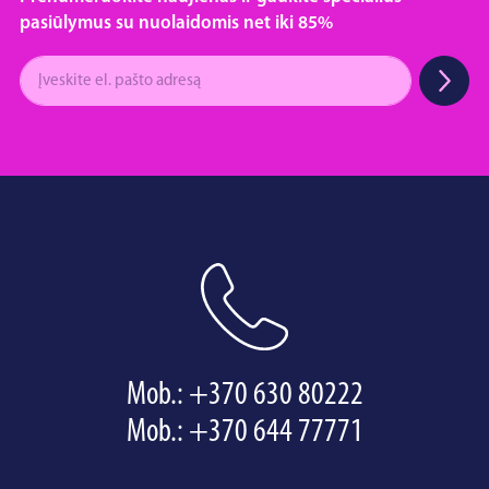
pasiūlymus su nuolaidomis net iki 85%
Mob.:
+370 630 80222
Mob.:
+370 644 77771