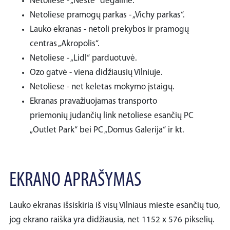
Netoliese - „Neste“ degalinė.
Netoliese pramogų parkas - „Vichy parkas“.
Lauko ekranas - netoli prekybos ir pramogų
centras „Akropolis“.
Netoliese - „Lidl“ parduotuvė.
Ozo gatvė - viena didžiausių Vilniuje.
Netoliese - net keletas mokymo įstaigų.
Ekranas pravažiuojamas transporto
priemonių judančių link netoliese esančių PC
„Outlet Park“ bei PC „Domus Galerija“ ir kt.
EKRANO APRAŠYMAS
Lauko ekranas išsiskiria iš visų Vilniaus mieste esančių tuo,
jog ekrano raiška yra didžiausia, net 1152 x 576 pikselių.