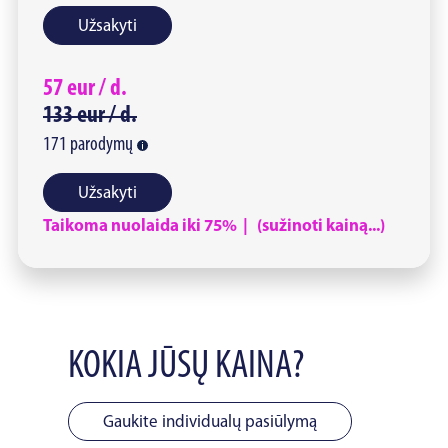
Užsakyti
57
eur /
d.
133
eur /
d.
171
parodymų
Užsakyti
Taikoma nuolaida iki 75% | (sužinoti kainą...)
KOKIA JŪSŲ KAINA?
Gaukite individualų pasiūlymą