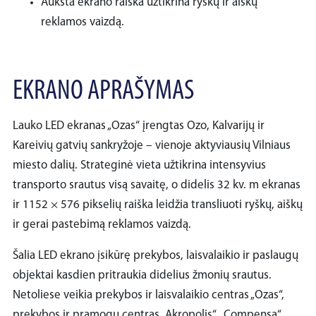
Aukšta ekrano raiška užtikrina ryškų ir aiškų
reklamos vaizdą.
EKRANO APRAŠYMAS
Lauko LED ekranas „Ozas“ įrengtas Ozo, Kalvarijų ir
Kareivių gatvių sankryžoje – vienoje aktyviausių Vilniaus
miesto dalių. Strateginė vieta užtikrina intensyvius
transporto srautus visą savaitę, o didelis 32 kv. m ekranas
ir 1152 × 576 pikselių raiška leidžia transliuoti ryškų, aiškų
ir gerai pastebimą reklamos vaizdą.
Šalia LED ekrano įsikūrę prekybos, laisvalaikio ir paslaugų
objektai kasdien pritraukia didelius žmonių srautus.
Netoliese veikia prekybos ir laisvalaikio centras „Ozas“,
prekybos ir pramogų centras „Akropolis“, „Compensa“