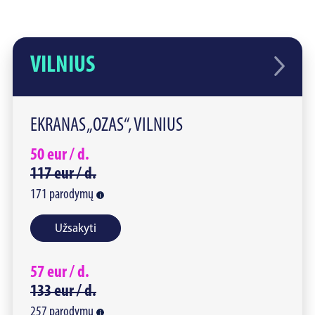
VILNIUS
EKRANAS „OZAS“, VILNIUS
50
eur /
d.
117
eur /
d.
171
parodymų
Užsakyti
57
eur /
d.
133
eur /
d.
257
parodymų