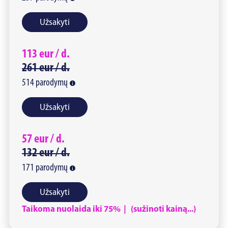
Užsakyti
113
eur /
d.
261
eur /
d.
514
parodymų
Užsakyti
57
eur /
d.
132
eur /
d.
171
parodymų
Užsakyti
Taikoma nuolaida iki 75% | (sužinoti kainą...)