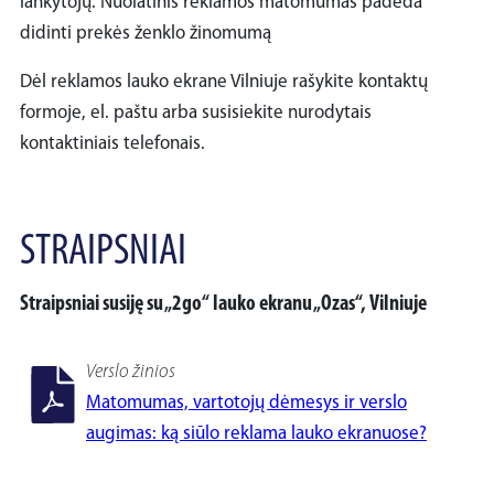
lankytojų. Nuolatinis reklamos matomumas padeda
didinti prekės ženklo žinomumą
Dėl reklamos lauko ekrane Vilniuje rašykite kontaktų
formoje, el. paštu arba susisiekite nurodytais
kontaktiniais telefonais.
STRAIPSNIAI
Straipsniai susiję su „2go“ lauko ekranu „Ozas“, Vilniuje
Verslo žinios
Matomumas, vartotojų dėmesys ir verslo
augimas: ką siūlo reklama lauko ekranuose?