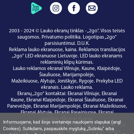
2003 - 2024 © Lauko ekranų tinklas - „2go“. Visos teisės
saugomos.
Privatumo politika
.
Logotipas „2go“
parsisiuntimui
.
D.U.K.
Reklama lauko ekranuose, kaina.
Reklamos transliacijos
„2go“ LED ekranuose Lietuvoje.
LED lauko ekranams
reklaminių klipų kūrimas.
Lauko reklamos ekranai
Vilniuje
,
Kaune
,
Klaipėdoje
,
Šiauliuose
,
Marijampolėje
,
Mažeikiuose
,
Alytuje
,
Joniškyje
,
Rygoje
.
Prekyba LED
ekranais
.
Lauko reklama
.
Ekranų „2go“ kontaktai
:
Ekranai Vilniuje
,
Ekranai
Kaune
,
Ekranai Klaipėdoje
,
Ekranai Šiauliuose
,
Ekranai
Panevėžyje
,
Ekranai Marijampolėje
,
Ekranai Mažeikiuose
,
Ekranai Alytuje
,
Ekranai Raseiniuose
,
Ekranai
Joniškyje
,
Ekranai Rygoje
.
Informuojame, kad šioje svetainėje naudojami slapukai (angl.
Reklama ekranuose
,
Lauko ekranai
,
Lauko reklama
,
Eco
Cookies). Sutikdami, paspauskite mygtuką „Sutinku“ arba
Ekranai
,
Reklamos plotai
,
Reklaminiai plotai
,
Kainos
.