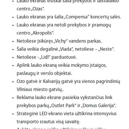
Lauko ekranas visiškai šalia prekybos ir laisvalaikio
centro „Ozas“.
Lauko ekranas yra šalia „Compensa“ koncertų salės.
Lauko ekranas yra netoli prekybos ir pramogų
centro „Akropolis“.
Netoliese įsikūręs „Vichy“ vandens parkas.
Šalia veikia degalinė „Viada“, netoliese – „Neste“.
Netoliese - „Lidl“ parduotuvė.
Aplink lauko ekraną veikia mokymo įstaigos,
paslaugų ir verslo objektai.
Ozo gatvė ir Kalvarijų gatvė yra vienos pagrindinių
Vilniaus miesto gatvių..
Reklama lauko ekrane pasiekia vykstančius link
prekybos parkų „Outlet Park“ ir „Domus Galerija“.
Strateginė LED ekrano vieta užtikrina intensyvius
transporto srautus visą savaitę.