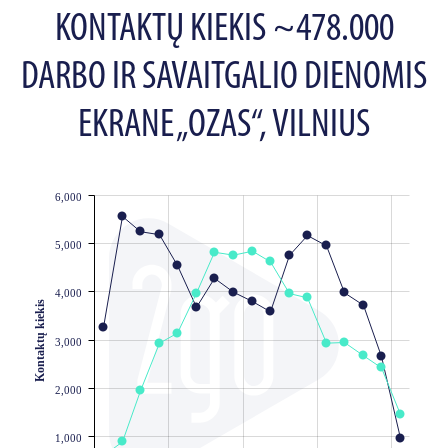
KONTAKTŲ KIEKIS ~478.000
DARBO IR SAVAITGALIO DIENOMIS
EKRANE „OZAS“, VILNIUS
6,000
JS chart by amCharts
5,000
4,000
Kontaktų kiekis
3,000
2,000
1,000