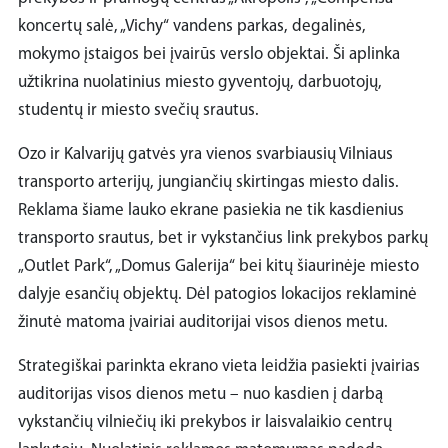
koncertų salė, „Vichy“ vandens parkas, degalinės,
mokymo įstaigos bei įvairūs verslo objektai. Ši aplinka
užtikrina nuolatinius miesto gyventojų, darbuotojų,
studentų ir miesto svečių srautus.
Ozo ir Kalvarijų gatvės yra vienos svarbiausių Vilniaus
transporto arterijų, jungiančių skirtingas miesto dalis.
Reklama šiame lauko ekrane pasiekia ne tik kasdienius
transporto srautus, bet ir vykstančius link prekybos parkų
„Outlet Park“, „Domus Galerija“ bei kitų šiaurinėje miesto
dalyje esančių objektų. Dėl patogios lokacijos reklaminė
žinutė matoma įvairiai auditorijai visos dienos metu.
Strategiškai parinkta ekrano vieta leidžia pasiekti įvairias
auditorijas visos dienos metu – nuo kasdien į darbą
vykstančių vilniečių iki prekybos ir laisvalaikio centrų