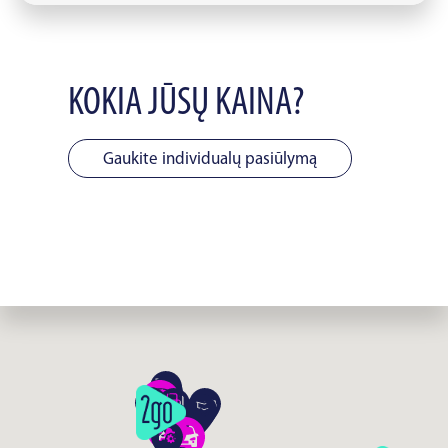
KOKIA JŪSŲ KAINA?
Gaukite individualų pasiūlymą