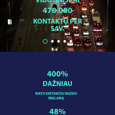
VIDUTINIŠKAI
478.000
KONTAKTŲ PER
SAV.
400
%
DAŽNIAU
MATO KINTANČIO VAIZDO
REKLAMĄ
48
%