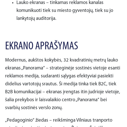
Lauko ekranas – tinkamas reklamos kanalas
komunikuoti tiek su miesto gyventojų, tiek su jo
lankytojų auditorija.
EKRANO APRAŠYMAS
Modernus, aukštos kokybės, 32 kvadratinių metrų lauko
ekranas „Panorama“ – strateginėje sostinės vietoje esanti
reklamos medija, sudaranti sąlygas efektyviai pasiekti
didelius vartotojų srautus. Ši medija tinka tiek B2C, tiek
B2B komunikacijai – ekranas įrengtas itin judrioje vietoje,
šalia prekybos ir laisvalaikio centro „Panorama“ bei
svarbių sostinės verslo zonų.
„Pedagoginio“ žiedas – reikšminga Vilniaus tranporto