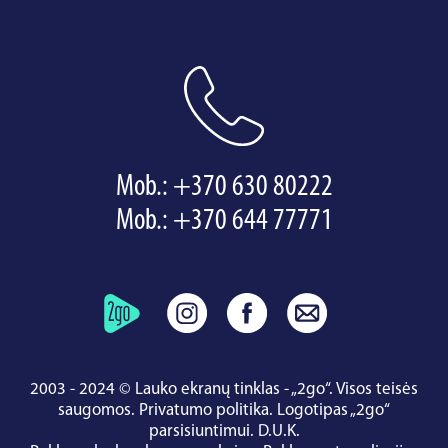
Mob.:
+370 630 80222
Mob.:
+370 644 77771
2003 - 2024 © Lauko ekranų tinklas - „2go“. Visos teisės
saugomos.
Privatumo politika
.
Logotipas „2go“
parsisiuntimui
.
D.U.K.