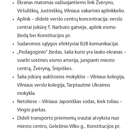
Ekranas matomas važiuojantiems link Žvėryno,
Viršuliškių, Justiniškių, Vilniaus vakarinio aplinkkelio.
Aplink – didelė verslo centrų koncentracija: verslo
centrai įsikūrę T. Narbuto gatvėje, aplink eismo
žiedą bei Konstitucijos pr.
Sudaromos sąlygos efektyviai B2B komunikacijai.
„Pedagoginio“ žiedas, šalia kurio yra lauko ekranas –
svarbi sostinės eismo arterija, jungianti miesto
centrą, Žvėryną, Šnipiškes.
Šalia įsikūrę aukštosios mokyklos – Vilniaus kolegija,
Vilniaus verslo kolegija, Tarptautinė Ukrainos
mokykla.
Netoliese – Vilniaus Japoniškas sodas, kiek toliau –
Vingio parkas.
Dideli transporto priemonių srautai atvyksta nuo
miesto centro, Geležinio Vilko g., Konstitucijos pr.