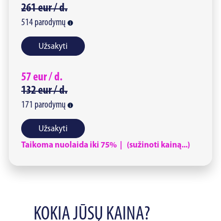
261
eur /
d.
514
parodymų
Užsakyti
57
eur /
d.
132
eur /
d.
171
parodymų
Užsakyti
Taikoma nuolaida iki 75% | (sužinoti kainą...)
KOKIA JŪSŲ KAINA?