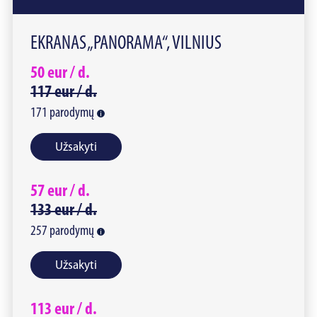
EKRANAS „PANORAMA“, VILNIUS
50
eur /
d.
117
eur /
d.
171
parodymų
Užsakyti
57
eur /
d.
133
eur /
d.
257
parodymų
Užsakyti
113
eur /
d.