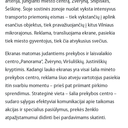
arterija, jungianti miesto centrą, Žvėryną, Šnipiškes,
Šeškinę. Šioje sostinės zonoje nuolat vyksta intensyvus
transporto priemonių eismas – tiek vykstančių į aplink
esančius objektus, tiek pravažiuojančių į kitus Vilniaus
mikrorajonus. Reklama, transliuojama ekrane, pasiekia
tiek miesto gyventojus, tiek čia atvykusius svečius.
Ekranas matomas judantiems prekybos ir laisvalaikio
centro „Panorama“, Žvėryno, Viršuliškių, Justiniškių
kryptimis. Kadangi lauko ekranas yra visai šalia minėto
prekybos centro, reklama šiuo atveju vartotojus pasiekia
itin svarbiu momentu – prieš pat priimant pirkimo
sprendimus. Strateginė vieta – šalia prekybos centro –
sudaro sąlygas efektyviai komunikacijai apie taikomas
akcijas ir specialius pasiūlymus, prekės ženklo
atpažįstamumui didinti bei pardavimams skatinti.