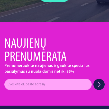
NAUJIENŲ
PRENUMERATA
Prenumeruokite naujienas ir gaukite specialius
pasiūlymus su nuolaidomis net iki 85%