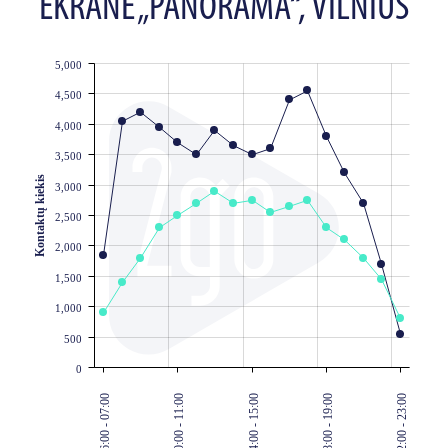
EKRANE „PANORAMA“, VILNIUS
5,000
JS chart by amCharts
4,500
4,000
3,500
Kontaktų kiekis
3,000
2,500
2,000
1,500
1,000
500
0
06:00 - 07:00
10:00 - 11:00
14:00 - 15:00
18:00 - 19:00
22:00 - 23:00