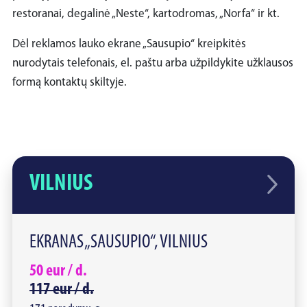
restoranai, degalinė „Neste“, kartodromas, „Norfa“ ir kt.
Dėl reklamos lauko ekrane „Sausupio“ kreipkitės
nurodytais telefonais, el. paštu arba užpildykite užklausos
formą kontaktų skiltyje.
VILNIUS
EKRANAS „SAUSUPIO“, VILNIUS
50
eur /
d.
117
eur /
d.