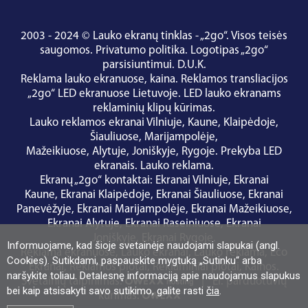
2003 - 2024 © Lauko ekranų tinklas - „2go“. Visos teisės
saugomos.
Privatumo politika
.
Logotipas „2go“
parsisiuntimui
.
D.U.K.
Reklama lauko ekranuose, kaina.
Reklamos transliacijos
„2go“ LED ekranuose Lietuvoje.
LED lauko ekranams
reklaminių klipų kūrimas.
Lauko reklamos ekranai
Vilniuje
,
Kaune
,
Klaipėdoje
,
Šiauliuose
,
Marijampolėje
,
Mažeikiuose
,
Alytuje
,
Joniškyje
,
Rygoje
.
Prekyba LED
ekranais
.
Lauko reklama
.
Ekranų „2go“ kontaktai
:
Ekranai Vilniuje
,
Ekranai
Kaune
,
Ekranai Klaipėdoje
,
Ekranai Šiauliuose
,
Ekranai
Panevėžyje
,
Ekranai Marijampolėje
,
Ekranai Mažeikiuose
,
Ekranai Alytuje
,
Ekranai Raseiniuose
,
Ekranai
Joniškyje
,
Ekranai Rygoje
.
Informuojame, kad šioje svetainėje naudojami slapukai (angl.
Reklama ekranuose
,
Lauko ekranai
,
Lauko reklama
,
Eco
Cookies). Sutikdami, paspauskite mygtuką „Sutinku“ arba
Ekranai
,
Reklamos plotai
,
Reklaminiai plotai
,
Kainos
.
naršykite toliau. Detalesnę informaciją apie naudojamus slapukus
Svetainių talpinimas:
|
El. parduotuvių
bei kaip atsisakyti savo sutikimo, galite rasti
čia
.
kūrimas: