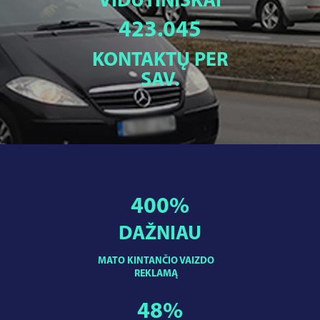
VIDUTINIŠKAI
423.045
KONTAKTŲ PER
SAV.
400
%
DAŽNIAU
MATO KINTANČIO VAIZDO
REKLAMĄ
48
%