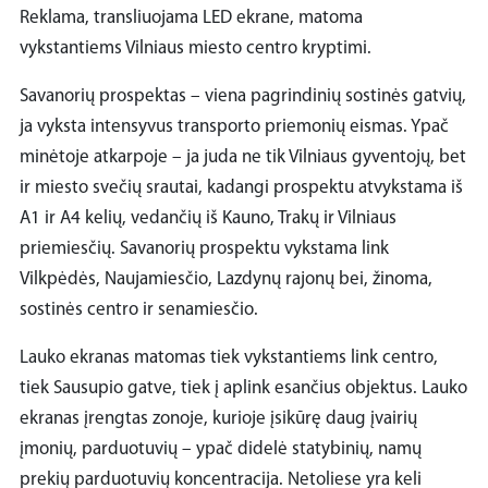
Reklama, transliuojama LED ekrane, matoma
vykstantiems Vilniaus miesto centro kryptimi.
Savanorių prospektas – viena pagrindinių sostinės gatvių,
ja vyksta intensyvus transporto priemonių eismas. Ypač
minėtoje atkarpoje – ja juda ne tik Vilniaus gyventojų, bet
ir miesto svečių srautai, kadangi prospektu atvykstama iš
A1 ir A4 kelių, vedančių iš Kauno, Trakų ir Vilniaus
priemiesčių. Savanorių prospektu vykstama link
Vilkpėdės, Naujamiesčio, Lazdynų rajonų bei, žinoma,
sostinės centro ir senamiesčio.
Lauko ekranas matomas tiek vykstantiems link centro,
tiek Sausupio gatve, tiek į aplink esančius objektus. Lauko
ekranas įrengtas zonoje, kurioje įsikūrę daug įvairių
įmonių, parduotuvių – ypač didelė statybinių, namų
prekių parduotuvių koncentracija. Netoliese yra keli