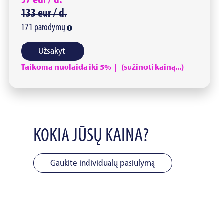
57
eur /
d.
133
eur /
d.
171
parodymų
Užsakyti
Taikoma nuolaida iki 5% | (sužinoti kainą...)
KOKIA JŪSŲ KAINA?
Gaukite individualų pasiūlymą