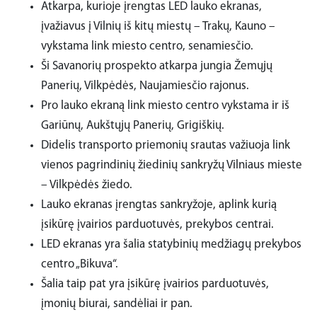
Atkarpa, kurioje įrengtas LED lauko ekranas,
įvažiavus į Vilnių iš kitų miestų – Trakų, Kauno –
vykstama link miesto centro, senamiesčio.
Ši Savanorių prospekto atkarpa jungia Žemųjų
Panerių, Vilkpėdės, Naujamiesčio rajonus.
Pro lauko ekraną link miesto centro vykstama ir iš
Gariūnų, Aukštųjų Panerių, Grigiškių.
Didelis transporto priemonių srautas važiuoja link
vienos pagrindinių žiedinių sankryžų Vilniaus mieste
– Vilkpėdės žiedo.
Lauko ekranas įrengtas sankryžoje, aplink kurią
įsikūrę įvairios parduotuvės, prekybos centrai.
LED ekranas yra šalia statybinių medžiagų prekybos
centro „Bikuva“.
Šalia taip pat yra įsikūrę įvairios parduotuvės,
įmonių biurai, sandėliai ir pan.