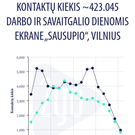
KONTAKTŲ KIEKIS ~423.045
DARBO IR SAVAITGALIO DIENOMIS
EKRANE „SAUSUPIO“, VILNIUS
6,000
JS chart by amCharts
5,000
4,000
Kontaktų kiekis
3,000
2,000
1,000