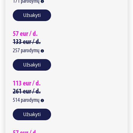
171
parodymų
Užsakyti
57
eur /
d.
133
eur /
d.
257
parodymų
Užsakyti
113
eur /
d.
261
eur /
d.
514
parodymų
Užsakyti