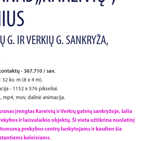
NIUS
Ų G. IR VERKIŲ G. SANKRYŽA,
S
kontaktų - 367.710 / sav.
 32 kv. m (8 x 4 m).
cija - 1152 x 576 pikseliai.
i, mp4, mov, dalinė animacija.
anas įrengtas Kareivių ir Verkių gatvių sankryžoje, šalia
ekybos ir laisvalaikio objektų. Ši vieta užtikrina nuolatinį
omumą prekybos centrų lankytojams ir kasdien šia
stantiems keleiviams.