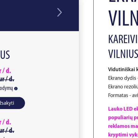
VIL
KAREIVI
VILNIU
IUS
Vidutiniškai 
r /
d.
ur /
d.
Ekrano dydis -
Ekrano rezoliu
rodymų
Formatas - av
žsakyti
Lauko LED ekr
populiarių pr
r /
d.
reklamos mat
ur /
d.
kryptimi vyk