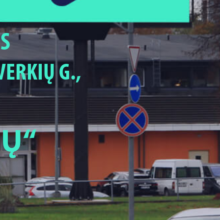
S
VERKIŲ G.,
IŲ“