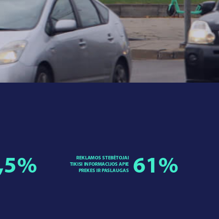
,5
%
REKLAMOS STEBĖTOJAI
61
%
TIKISI INFORMACIJOS APIE
PREKES IR PASLAUGAS