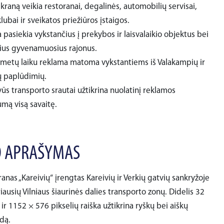
kraną veikia restoranai, degalinės, automobilių servisai,
lubai ir sveikatos priežiūros įstaigos.
pasiekia vykstančius į prekybos ir laisvalaikio objektus bei
nius gyvenamuosius rajonus.
u metų laiku reklama matoma vykstantiems iš Valakampių ir
 paplūdimių.
ūs transporto srautai užtikrina nuolatinį reklamos
ą visą savaitę.
 APRAŠYMAS
anas „Kareivių“ įrengtas Kareivių ir Verkių gatvių sankryžoje
iausių Vilniaus šiaurinės dalies transporto zonų. Didelis 32
ir 1152 × 576 pikselių raiška užtikrina ryškų bei aiškų
dą.