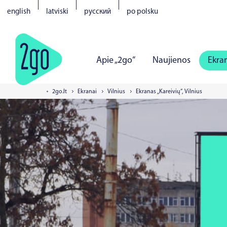
english
latviski
русский
po polsku
Apie „2go“
Naujienos
Ekra
2go.lt
Ekranai
Vilnius
Ekranas „Kareivių“, Vilnius
Vilnius
Kaunas
Klaipėda
Š
Tartu
Pernu
Narva
Kuresa