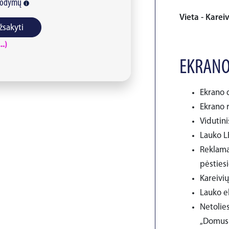
rodymų
Vieta - Kareiv
žsakyti
.)
EKRANO
Ekrano d
Ekrano r
Vidutin
Lauko LE
Reklama
pėsties
Kareivių
Lauko e
Netolies
„Domus 