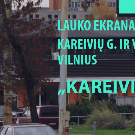
LAUKO EKRANA
KAREIVIŲ G. IR 
VILNIUS
„KAREIV