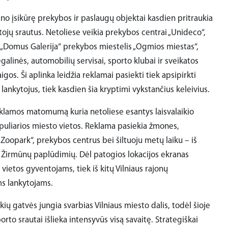
ano įsikūrę prekybos ir paslaugų objektai kasdien pritraukia
tojų srautus. Netoliese veikia prekybos centrai „Unideco“,
, „Domus Galerija“ prekybos miestelis „Ogmios miestas“,
galinės, automobilių servisai, sporto klubai ir sveikatos
aigos. Ši aplinka leidžia reklamai pasiekti tiek apsipirkti
lankytojus, tiek kasdien šia kryptimi vykstančius keleivius.
klamos matomumą kuria netoliese esantys laisvalaikio
opuliarios miesto vietos. Reklama pasiekia žmones,
„Zoopark“, prekybos centrus bei šiltuoju metų laiku – iš
 Žirmūnų paplūdimių. Dėl patogios lokacijos ekranas
vietos gyventojams, tiek iš kitų Vilniaus rajonų
s lankytojams.
rkių gatvės jungia svarbias Vilniaus miesto dalis, todėl šioje
orto srautai išlieka intensyvūs visą savaitę. Strategiškai