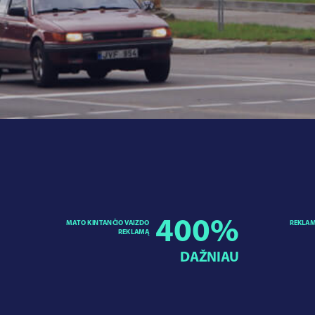
400
%
MATO KINTANČIO VAIZDO
REKLAM
REKLAMĄ
DAŽNIAU