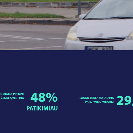
48
%
UOJAMĄ PREKINI
29
LAUKO REKLAMĄ DIDINA
ŽENKLĄ VERTINA
PARDAVIMŲ VIDURKĮ
PATIKIMIAU