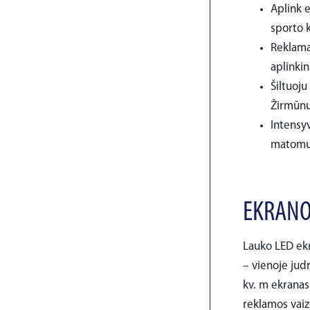
Aplink e
sporto k
Reklama 
aplinki
Šiltuoj
Žirmūnų
Intensyv
matomum
EKRANO
Lauko LED ekr
– vienoje judr
kv. m ekranas 
reklamos vaiz