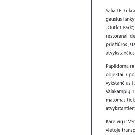
Šalia LED ekr
gausius lanky
„Outlet Park“
restoranai, de
priežiūros įst
atvykstančius 
Papildomą re
objektai ir p
vykstančius į 
Valakampių ir
matomas tiek 
atvykstantiem
Kareivių ir Ve
vietoje transp