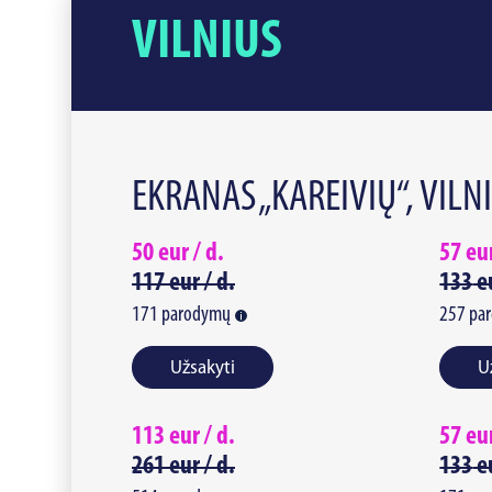
VILNIUS
EKRANAS „KAREIVIŲ“, VILN
50
eur /
d.
57
eu
117
eur /
d.
133
e
171
parodymų
257
pa
Užsakyti
U
113
eur /
d.
57
eu
261
eur /
d.
133
e