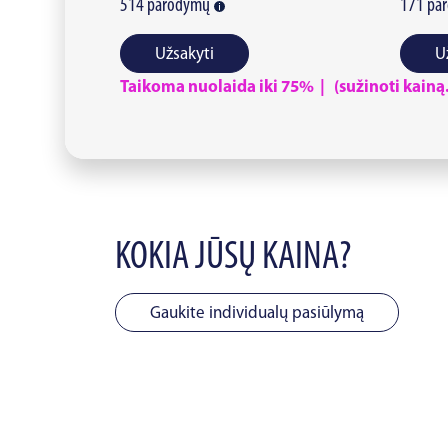
514
parodymų
171
pa
Užsakyti
U
Taikoma nuolaida iki 75% | (sužinoti kainą..
KOKIA JŪSŲ KAINA?
Gaukite individualų pasiūlymą