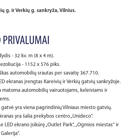
ių g. ir Verkių g. sankryža, Vilnius.
 PRIVALUMAI
ydis - 32 kv. m (8 x 4 m).
ezoliucija - 1152 x 576 piks.
iškas automobilių srautas per savaitę 367.710.
D ekranas įrengtas Kareivių ir Verkių gatvių sankryžoje.
 matoma automobilių vairuotojams, keleiviams ir
iems.
 gatvė yra viena pagrindinių Vilniaus miesto gatvių.
kranas yra šalia prekybos centro „Unideco“.
e LED ekrano įsikūrę „Outlet Park“, „Ogmios miestas“ ir
Galerija“.