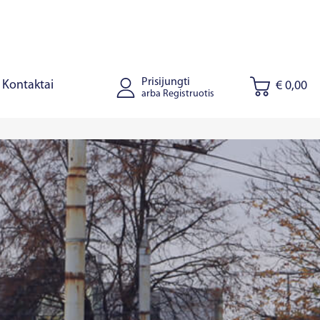
Prisijungti
Kontaktai
€ 0,00
arba Registruotis
tus
Joniškis
Kaišiadorys
Ryga
Talinas