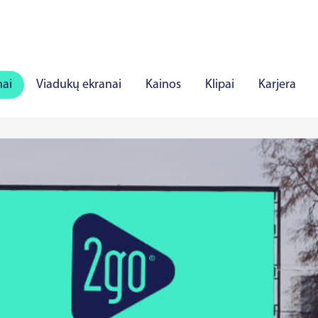
nai
Viadukų ekranai
Kainos
Klipai
Karjera
iauliai
Panevėžys
Marijampolė
Mažeikiai
Aly
rė
Viljandis
Rakverė
Hapsalu