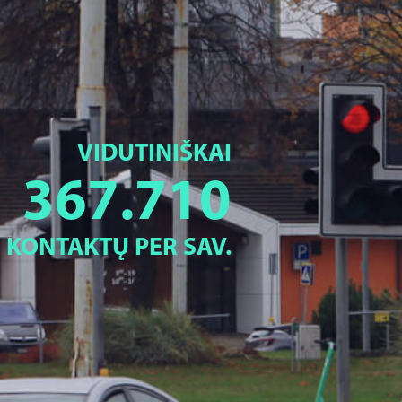
VIDUTINIŠKAI
367.710
KONTAKTŲ PER SAV.