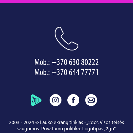
Mob.:
+370 630 80222
Mob.:
+370 644 77771
2003 - 2024 © Lauko ekranų tinklas - „2go“. Visos teisės
saugomos.
Privatumo politika
.
Logotipas „2go“