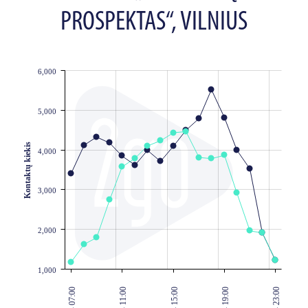
PROSPEKTAS“, VILNIUS
6,000
JS chart by amCharts
5,000
Kontaktų kiekis
4,000
3,000
2,000
1,000