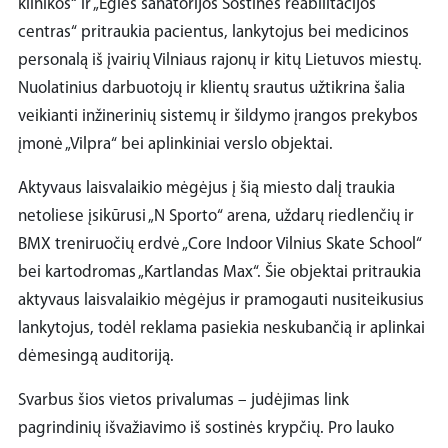
klinikos“ ir „Eglės sanatorijos Sostinės reabilitacijos
centras“ pritraukia pacientus, lankytojus bei medicinos
personalą iš įvairių Vilniaus rajonų ir kitų Lietuvos miestų.
Nuolatinius darbuotojų ir klientų srautus užtikrina šalia
veikianti inžinerinių sistemų ir šildymo įrangos prekybos
įmonė „Vilpra“ bei aplinkiniai verslo objektai.
Aktyvaus laisvalaikio mėgėjus į šią miesto dalį traukia
netoliese įsikūrusi „N Sporto“ arena, uždarų riedlenčių ir
BMX treniruočių erdvė „Core Indoor Vilnius Skate School“
bei kartodromas „Kartlandas Max“. Šie objektai pritraukia
aktyvaus laisvalaikio mėgėjus ir pramogauti nusiteikusius
lankytojus, todėl reklama pasiekia neskubančią ir aplinkai
dėmesingą auditoriją.
Svarbus šios vietos privalumas – judėjimas link
pagrindinių išvažiavimo iš sostinės krypčių. Pro lauko