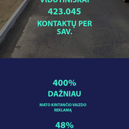
VIDUTINIŠKAI
423.045
KONTAKTŲ PER
SAV.
400
%
DAŽNIAU
MATO KINTANČIO VAIZDO
REKLAMĄ
48
%