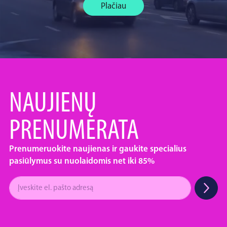
Plačiau
NAUJIENŲ
PRENUMERATA
Prenumeruokite naujienas ir gaukite specialius
pasiūlymus su nuolaidomis net iki 85%