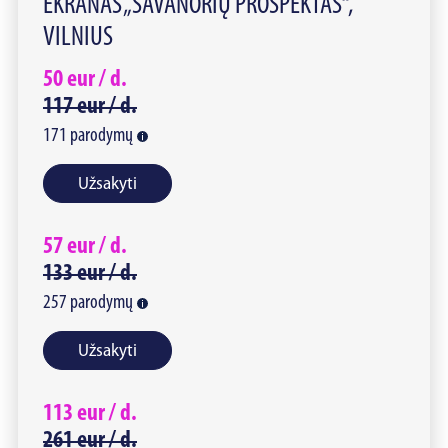
EKRANAS „SAVANORIŲ PROSPEKTAS“,
VILNIUS
50
eur /
d.
117
eur /
d.
171
parodymų
Užsakyti
57
eur /
d.
133
eur /
d.
257
parodymų
Užsakyti
113
eur /
d.
261
eur /
d.