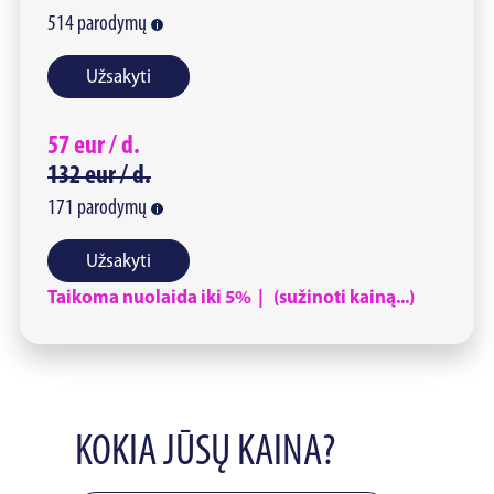
514
parodymų
Užsakyti
57
eur /
d.
132
eur /
d.
171
parodymų
Užsakyti
Taikoma nuolaida iki 5% | (sužinoti kainą...)
KOKIA JŪSŲ KAINA?