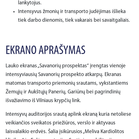
lankytojus.
Intensyvus žmonių ir transporto judėjimas išlieka
tiek darbo dienomis, tiek vakarais bei savaitgaliais.
EKRANO APRAŠYMAS
Lauko ekranas „Savanorių prospektas“ įrengtas vienoje
intensyviausių Savanorių prospekto atkarpų. Ekranas
matomas transporto priemonių srautams, vykstantiems
Žemųjų ir Aukštųjų Panerių, Gariūnų bei pagrindinių
išvažiavimo iš Vilniaus krypčių link.
Intensyvų auditorijos srautą aplink ekraną kuria netoliese
veikiančios sveikatos priežiūros, verslo ir aktyvaus
laisvalaikio erdvės. Šalia įsikūrusios „Meliva Kardiolitos