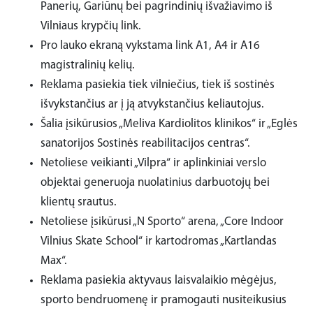
Panerių, Gariūnų bei pagrindinių išvažiavimo iš
Vilniaus krypčių link.
Pro lauko ekraną vykstama link A1, A4 ir A16
magistralinių kelių.
Reklama pasiekia tiek vilniečius, tiek iš sostinės
išvykstančius ar į ją atvykstančius keliautojus.
Šalia įsikūrusios „Meliva Kardiolitos klinikos“ ir „Eglės
sanatorijos Sostinės reabilitacijos centras“.
Netoliese veikianti „Vilpra“ ir aplinkiniai verslo
objektai generuoja nuolatinius darbuotojų bei
klientų srautus.
Netoliese įsikūrusi „N Sporto“ arena, „Core Indoor
Vilnius Skate School“ ir kartodromas „Kartlandas
Max“.
Reklama pasiekia aktyvaus laisvalaikio mėgėjus,
sporto bendruomenę ir pramogauti nusiteikusius