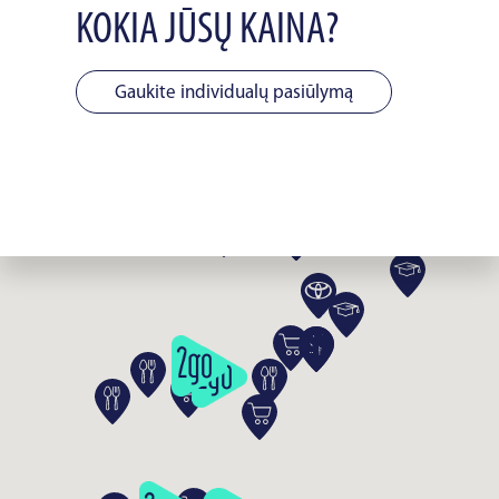
KOKIA JŪSŲ KAINA?
Gaukite individualų pasiūlymą