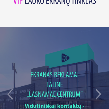
VIP
LAUKO EKRANŲ TINKLAS
EKRANAS REKLAMAI
TALINE
„LASNAMAE CENTRUM“
Vidutiniškai kontaktų -