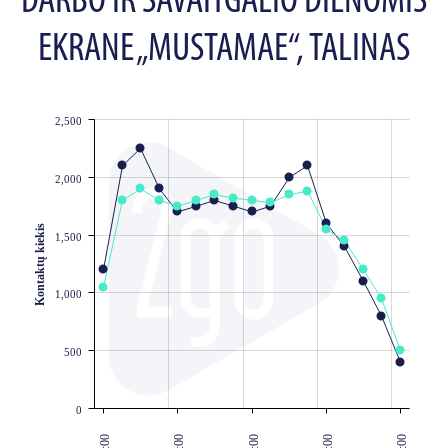
DARBO IR SAVAITGALIO DIENOMIS
EKRANE „MUSTAMAE“, TALINAS
2,500
JS chart by amCharts
2,000
Kontaktų kiekis
1,500
1,000
500
0