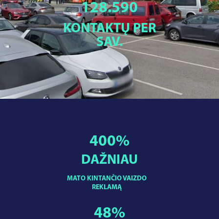
128.590
KONTAKTŲ PER
SAV.
400
%
DAŽNIAU
MATO KINTANČIO VAIZDO
REKLAMĄ
48
%