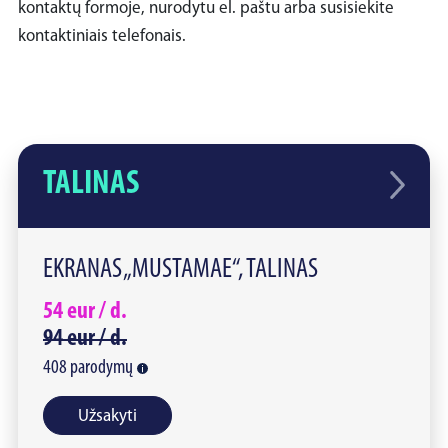
kontaktų formoje, nurodytu el. paštu arba susisiekite
kontaktiniais telefonais.
TALINAS
EKRANAS „MUSTAMAE“, TALINAS
54
eur /
d.
94
eur /
d.
408
parodymų
Užsakyti