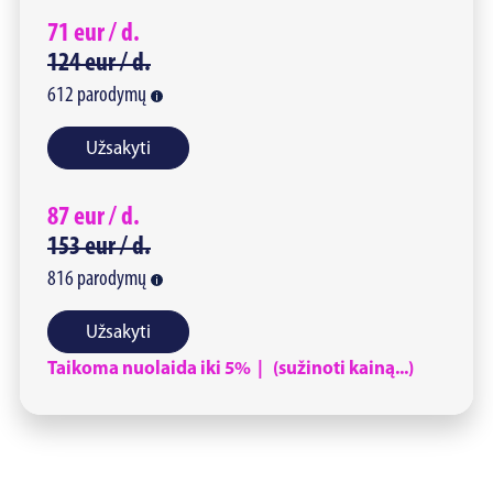
71
eur /
d.
124
eur /
d.
612
parodymų
Užsakyti
87
eur /
d.
153
eur /
d.
816
parodymų
Užsakyti
Taikoma nuolaida iki 5% | (sužinoti kainą...)