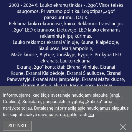
2003 - 2024 © Lauko ekranų tinklas - „2go“. Visos teisės
saugomos.
Privatumo politika
.
Logotipas „2go“
parsisiuntimui
.
D.U.K.
Reklama lauko ekranuose, kaina.
Reklamos transliacijos
„2go“ LED ekranuose Lietuvoje.
LED lauko ekranams
reklaminių klipų kūrimas.
Lauko reklamos ekranai
Vilniuje
,
Kaune
,
Klaipėdoje
,
Šiauliuose
,
Marijampolėje
,
Mažeikiuose
,
Alytuje
,
Joniškyje
,
Rygoje
.
Prekyba LED
ekranais
.
Lauko reklama
.
Ekranų „2go“ kontaktai
:
Ekranai Vilniuje
,
Ekranai
Kaune
,
Ekranai Klaipėdoje
,
Ekranai Šiauliuose
,
Ekranai
Panevėžyje
,
Ekranai Marijampolėje
,
Ekranai Mažeikiuose
,
Ekranai Alytuje
,
Ekranai Raseiniuose
,
Ekranai
Joniškyje
,
Ekranai Rygoje
.
Informuojame, kad šioje svetainėje naudojami slapukai (angl.
Reklama ekranuose
,
Lauko ekranai
,
Lauko reklama
,
Eco
Cookies). Sutikdami, paspauskite mygtuką „Sutinku“ arba
Ekranai
,
Reklamos plotai
,
Reklaminiai plotai
,
Kainos
.
naršykite toliau. Detalesnę informaciją apie naudojamus slapukus
Svetainių talpinimas:
|
El. parduotuvių
bei kaip atsisakyti savo sutikimo, galite rasti
čia
.
kūrimas:
SUTINKU