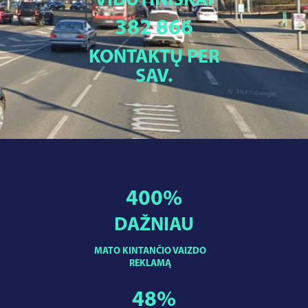
VIDUTINIŠKAI
382 866
KONTAKTŲ PER
SAV.
400
%
DAŽNIAU
MATO KINTANČIO VAIZDO
REKLAMĄ
48
%