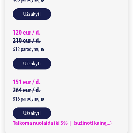
408
parodymų
Užsakyti
120
eur /
d.
210
eur /
d.
612
parodymų
Užsakyti
151
eur /
d.
264
eur /
d.
816
parodymų
Užsakyti
Taikoma nuolaida iki 5% | (sužinoti kainą...)