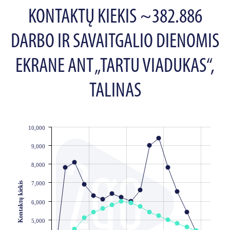
KONTAKTŲ KIEKIS ~382.886
DARBO IR SAVAITGALIO DIENOMIS
EKRANE ANT „TARTU VIADUKAS“,
TALINAS
10,000
JS chart by amCharts
9,000
8,000
Kontaktų kiekis
7,000
6,000
5,000