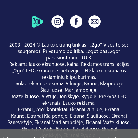
2003 - 2024 © Lauko ekranų tinklas - „2go“. Visos teisės
saugomos.
Privatumo politika
.
Logotipas „2go“
parsisiuntimui
.
D.U.K.
Reklama lauko ekranuose, kaina.
Reklamos transliacijos
„2go“ LED ekranuose Lietuvoje.
LED lauko ekranams
reklaminių klipų kūrimas.
Lauko reklamos ekranai
Vilniuje
,
Kaune
,
Klaipėdoje
,
Šiauliuose
,
Marijampolėje
,
Mažeikiuose
,
Alytuje
,
Joniškyje
,
Rygoje
.
Prekyba LED
ekranais
.
Lauko reklama
.
Ekranų „2go“ kontaktai
:
Ekranai Vilniuje
,
Ekranai
Kaune
,
Ekranai Klaipėdoje
,
Ekranai Šiauliuose
,
Ekranai
Panevėžyje
,
Ekranai Marijampolėje
,
Ekranai Mažeikiuose
,
Ekranai Alytuje
,
Ekranai Raseiniuose
,
Ekranai
Joniškyje
,
Ekranai Rygoje
.