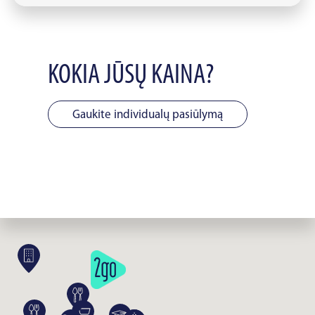
KOKIA JŪSŲ KAINA?
Gaukite individualų pasiūlymą