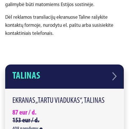
galimybė būti matomiems Estijos sostinėje.
Dėl reklamos transliacijų ekranuose Taline rašykite
kontaktų formoje, nurodytu el. paštu arba susisiekite
kontaktiniais telefonais.
TALINAS
EKRANAS „TARTU VIADUKAS“, TALINAS
87
eur /
d.
153
eur /
d.