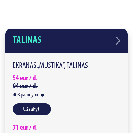
TALINAS
EKRANAS „MUSTIKA“, TALINAS
54
eur /
d.
94
eur /
d.
408
parodymų
Užsakyti
71
eur /
d.