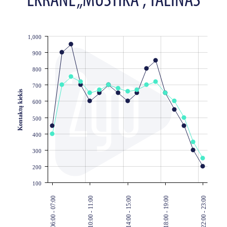
EKRANE „MUSTIKA“, TALINAS
1,000
JS chart by amCharts
900
800
700
Kontaktų kiekis
600
500
400
300
200
100
06:00 - 07:00
10:00 - 11:00
14:00 - 15:00
18:00 - 19:00
22:00 - 23:00