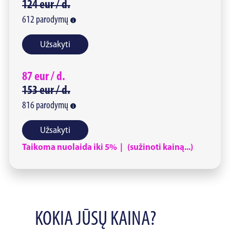
124
eur /
d.
612
parodymų
Užsakyti
87
eur /
d.
153
eur /
d.
816
parodymų
Užsakyti
Taikoma nuolaida iki 5% | (sužinoti kainą...)
KOKIA JŪSŲ KAINA?