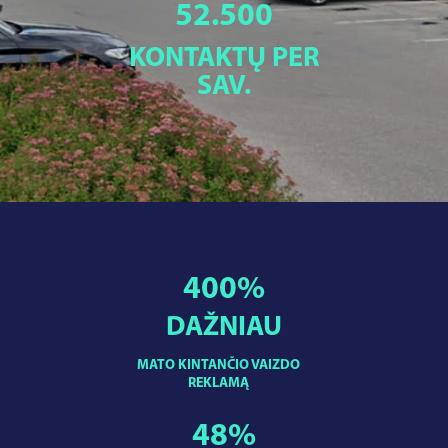
52.500
KONTAKTŲ PER
SAV.
400
%
DAŽNIAU
MATO KINTANČIO VAIZDO
REKLAMĄ
48
%