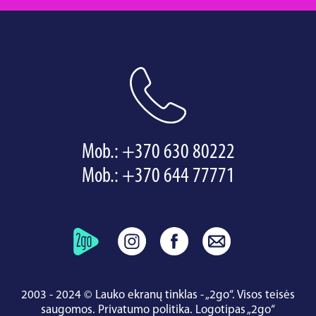
Mob.:
+370 630 80222
Mob.:
+370 644 77771
2003 - 2024 © Lauko ekranų tinklas - „2go“. Visos teisės
saugomos.
Privatumo politika
.
Logotipas „2go“