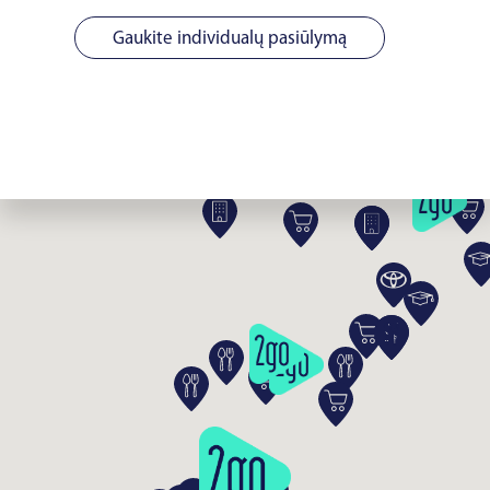
Gaukite individualų pasiūlymą