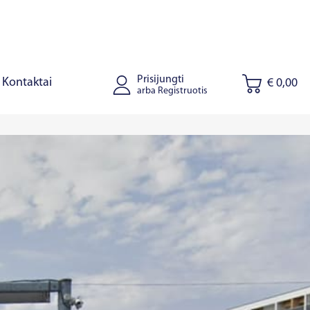
Prisijungti
Kontaktai
€ 0,00
arba Registruotis
tus
Joniškis
Kaišiadorys
Ryga
Talinas