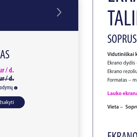
TAL
SOPRUSE
NAS
Vidutiniškai 
Ekrano dydis 
ur /
d.
Ekrano rezoliu
ur /
d.
Formatas – m
rodymų
Lauko ekrana
žsakyti
Vieta – Sopru