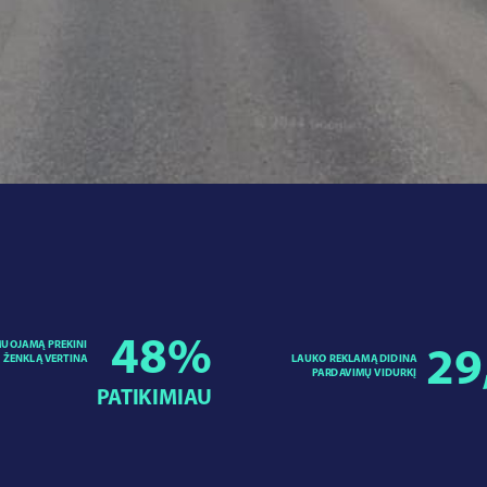
48
%
UOJAMĄ PREKINI
29
LAUKO REKLAMĄ DIDINA
ŽENKLĄ VERTINA
PARDAVIMŲ VIDURKĮ
PATIKIMIAU