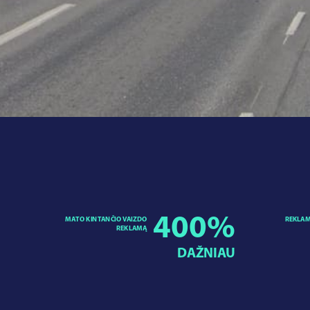
400
%
MATO KINTANČIO VAIZDO
REKLAM
REKLAMĄ
DAŽNIAU