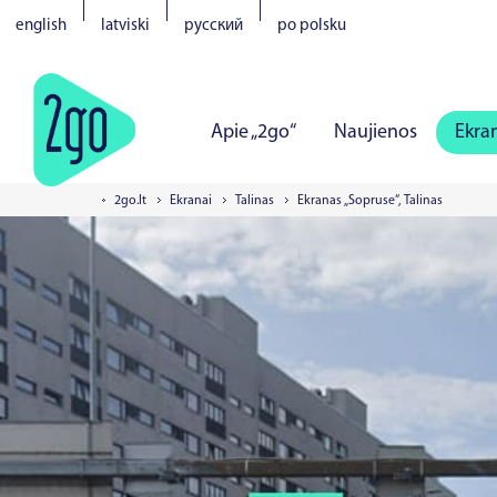
english
latviski
русский
po polsku
Apie „2go“
Naujienos
Ekra
2go.lt
Ekranai
Talinas
Ekranas „Sopruse“, Talinas
Vilnius
Kaunas
Klaipėda
Š
Tartu
Pernu
Narva
Kuresa