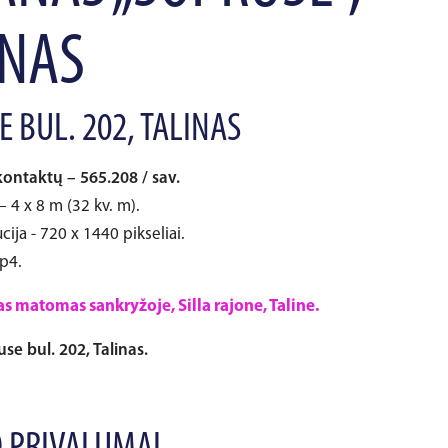
INAS
 BUL. 202, TALINAS
kontaktų – 565.208 / sav.
– 4 x 8 m (32 kv. m).
cija - 720 x 1440 pikseliai.
p4.
s matomas sankryžoje, Silla rajone, Taline.
se bul. 202, Talinas.