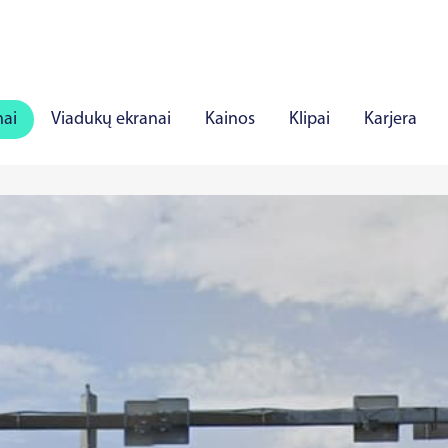
nai
Viadukų ekranai
Kainos
Klipai
Karjera
iauliai
Panevėžys
Marijampolė
Mažeikiai
Aly
rė
Viljandis
Rakverė
Hapsalu