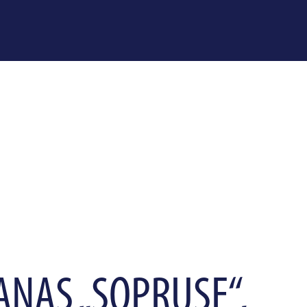
ANAS „SOPRUSE“,