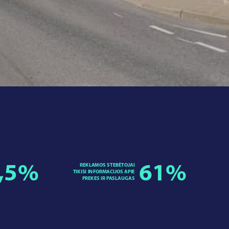
,5
%
REKLAMOS STEBĖTOJAI
61
%
TIKISI INFORMACIJOS APIE
PREKES IR PASLAUGAS