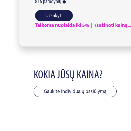
816
parodymų
Užsakyti
Taikoma nuolaida iki 5% | (sužinoti kainą...
KOKIA JŪSŲ KAINA?
Gaukite individualų pasiūlymą