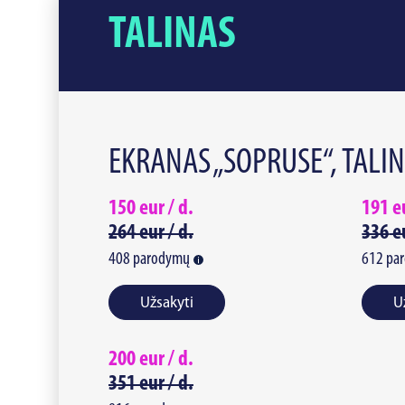
TALINAS
EKRANAS „SOPRUSE“, TALI
150
eur /
d.
191
e
264
eur /
d.
336
e
408
parodymų
612
pa
Užsakyti
U
200
eur /
d.
351
eur /
d.