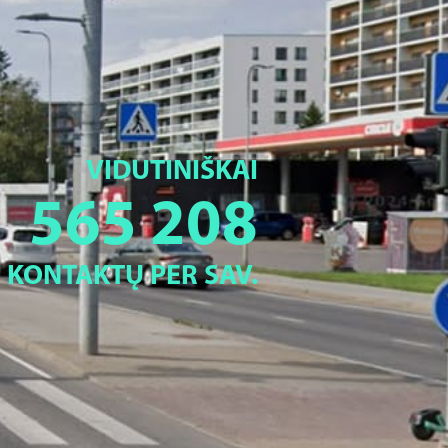
VIDUTINIŠKAI
565 208
KONTAKTŲ PER SAV.