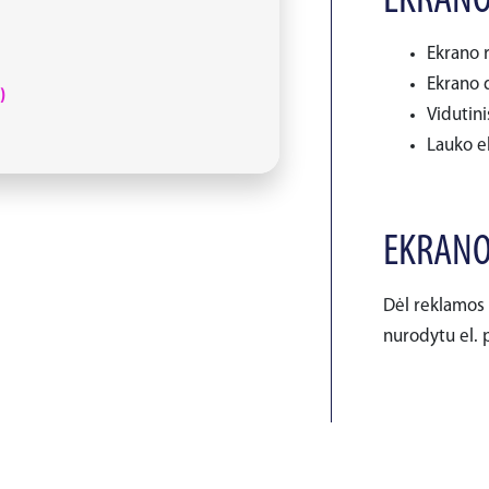
EKRANO
Ekrano r
Ekrano d
)
Vidutini
Lauko ek
EKRANO
Dėl reklamos 
nurodytu el. p