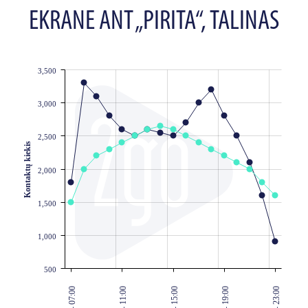
EKRANE ANT „PIRITA“, TALINAS
3,500
JS chart by amCharts
3,000
2,500
Kontaktų kiekis
2,000
1,500
1,000
500