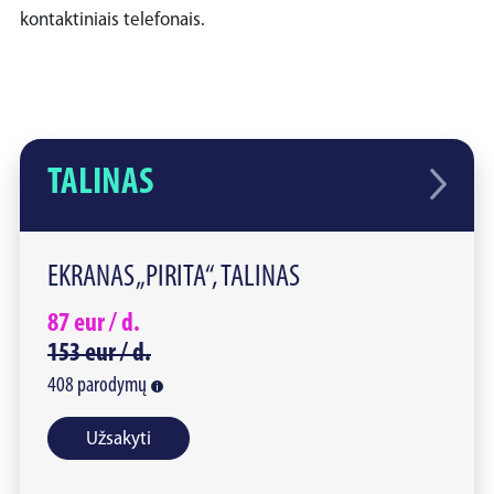
kontaktiniais telefonais.
TALINAS
EKRANAS „PIRITA“, TALINAS
87
eur /
d.
153
eur /
d.
408
parodymų
Užsakyti