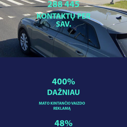
288 445
KONTAKTŲ PER
SAV.
400
%
DAŽNIAU
MATO KINTANČIO VAIZDO
REKLAMĄ
48
%