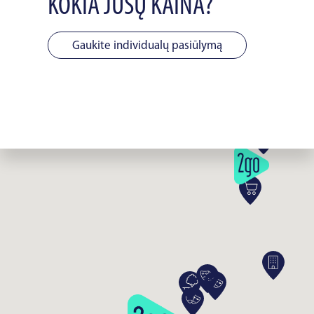
KOKIA JŪSŲ KAINA?
Gaukite individualų pasiūlymą