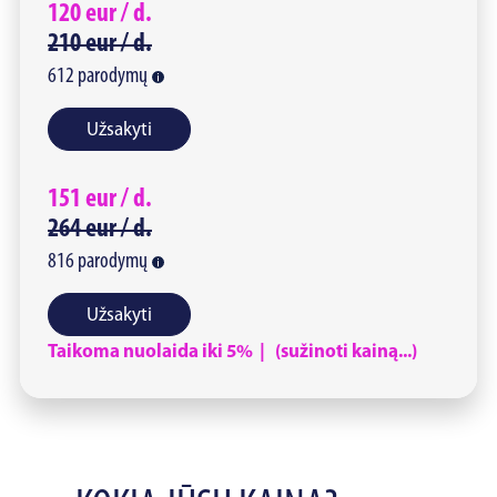
120
eur /
d.
210
eur /
d.
612
parodymų
Užsakyti
151
eur /
d.
264
eur /
d.
816
parodymų
Užsakyti
Taikoma nuolaida iki 5% | (sužinoti kainą...)