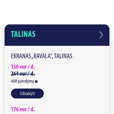
TALINAS
EKRANAS „RAVALA“, TALINAS
150
eur /
d.
264
eur /
d.
408
parodymų
Užsakyti
176
eur /
d.