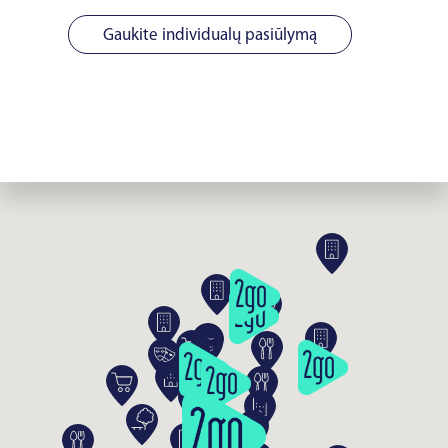
Gaukite individualų pasiūlymą