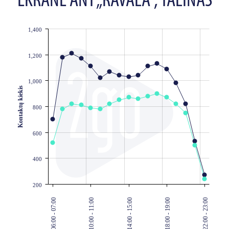
EKRANE ANT „RAVALA“, TALINAS
1,400
JS chart by amCharts
1,200
1,000
Kontaktų kiekis
800
600
400
200
06:00 - 07:00
10:00 - 11:00
14:00 - 15:00
18:00 - 19:00
22:00 - 23:00