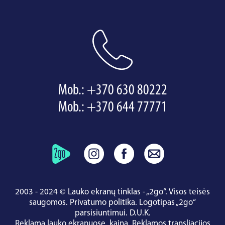
Mob.:
+370 630 80222
Mob.:
+370 644 77771
2003 - 2024 © Lauko ekranų tinklas - „2go“. Visos teisės
saugomos.
Privatumo politika
.
Logotipas „2go“
parsisiuntimui
.
D.U.K.
Reklama lauko ekranuose, kaina.
Reklamos transliacijos