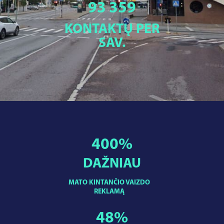
93 359
KONTAKTŲ PER
SAV.
400
%
DAŽNIAU
MATO KINTANČIO VAIZDO
REKLAMĄ
48
%