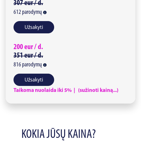
307
eur /
d.
612
parodymų
Užsakyti
200
eur /
d.
351
eur /
d.
816
parodymų
Užsakyti
Taikoma nuolaida iki 5% | (sužinoti kainą...)
KOKIA JŪSŲ KAINA?