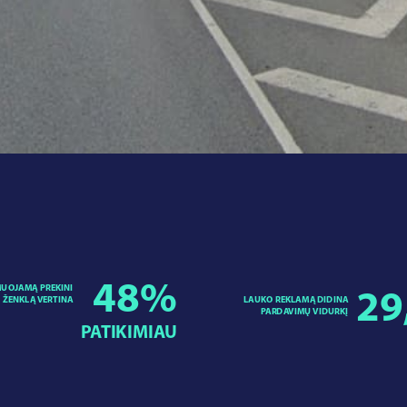
48
%
UOJAMĄ PREKINI
29
LAUKO REKLAMĄ DIDINA
ŽENKLĄ VERTINA
PARDAVIMŲ VIDURKĮ
PATIKIMIAU