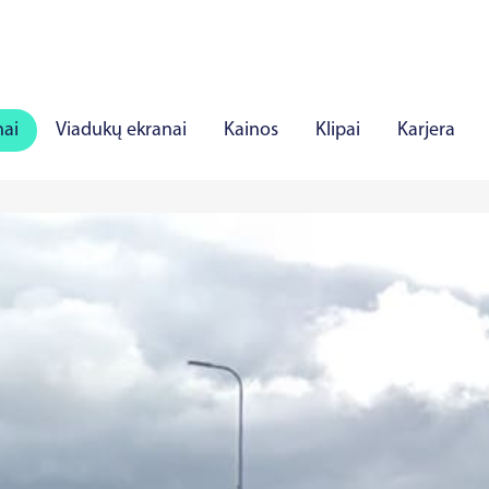
nai
Viadukų ekranai
Kainos
Klipai
Karjera
iauliai
Panevėžys
Marijampolė
Mažeikiai
Aly
rė
Viljandis
Rakverė
Hapsalu