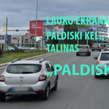
LAUKO EKRANA
PALDISKI KEL.,
TALINAS
„PALDISK