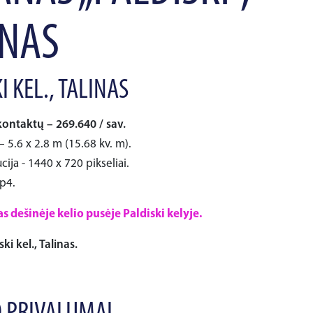
INAS
I KEL., TALINAS
kontaktų – 269.640 / sav.
– 5.6 x 2.8 m (15.68 kv. m).
cija - 1440 x 720 pikseliai.
p4.
 dešinėje kelio pusėje Paldiski kelyje.
ki kel., Talinas.