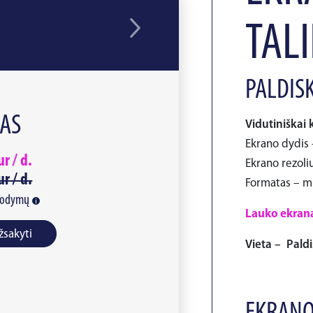
TAL
PALDISK
NAS
Vidutiniškai 
Ekrano dydis 
ur /
d.
Ekrano rezoliu
ur /
d.
Formatas – m
rodymų
Lauko ekranas
žsakyti
Vieta – Paldis