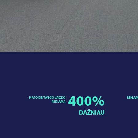
400
%
MATO KINTANČIO VAIZDO
REKLAM
REKLAMĄ
DAŽNIAU