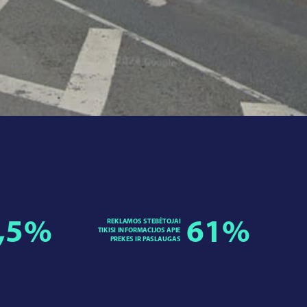
,5
%
REKLAMOS STEBĖTOJAI
61
%
TIKISI INFORMACIJOS APIE
PREKES IR PASLAUGAS