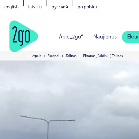
english
latviski
русский
po polsku
Apie „2go“
Naujienos
Ekra
2go.lt
Ekranai
Talinas
Ekranas „Paldiski“, Talinas
Vilnius
Kaunas
Klaipėda
Š
Tartu
Pernu
Narva
Kuresa