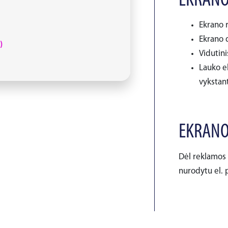
EKRANO
Ekrano r
Ekrano d
)
Vidutini
Lauko e
vykstant
EKRANO
Dėl reklamos 
nurodytu el. p