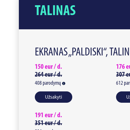
TALINAS
EKRANAS „PALDISKI“, TALI
150
eur /
d.
176
e
264
eur /
d.
307
e
408
parodymų
612
pa
Užsakyti
U
191
eur /
d.
351
eur /
d.