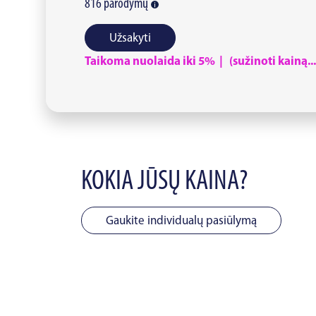
816
parodymų
Užsakyti
Taikoma nuolaida iki 5% | (sužinoti kainą...
KOKIA JŪSŲ KAINA?
Gaukite individualų pasiūlymą