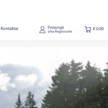
Prisijungti
Kontaktai
€ 0,00
arba Registruotis
tus
Joniškis
Kaišiadorys
Ryga
Talinas