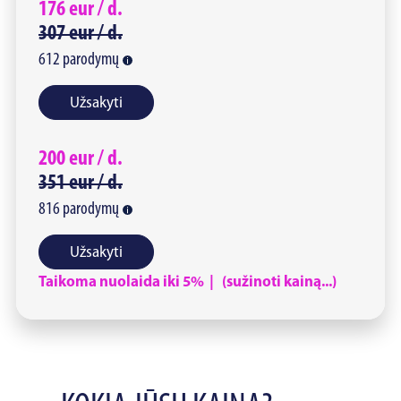
176
eur /
d.
307
eur /
d.
612
parodymų
Užsakyti
200
eur /
d.
351
eur /
d.
816
parodymų
Užsakyti
Taikoma nuolaida iki 5% | (sužinoti kainą...)