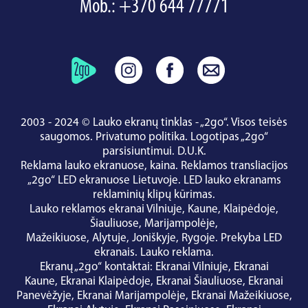
Mob.:
+370 644 77771
2003 - 2024 © Lauko ekranų tinklas - „2go“. Visos teisės
saugomos.
Privatumo politika
.
Logotipas „2go“
parsisiuntimui
.
D.U.K.
Reklama lauko ekranuose, kaina.
Reklamos transliacijos
„2go“ LED ekranuose Lietuvoje.
LED lauko ekranams
reklaminių klipų kūrimas.
Lauko reklamos ekranai
Vilniuje
,
Kaune
,
Klaipėdoje
,
Šiauliuose
,
Marijampolėje
,
Mažeikiuose
,
Alytuje
,
Joniškyje
,
Rygoje
.
Prekyba LED
ekranais
.
Lauko reklama
.
Ekranų „2go“ kontaktai
:
Ekranai Vilniuje
,
Ekranai
Kaune
,
Ekranai Klaipėdoje
,
Ekranai Šiauliuose
,
Ekranai
Panevėžyje
,
Ekranai Marijampolėje
,
Ekranai Mažeikiuose
,