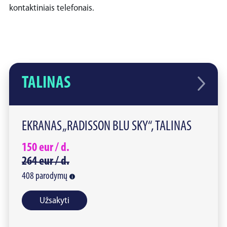
kontaktiniais telefonais.
TALINAS
EKRANAS „RADISSON BLU SKY“, TALINAS
150
eur /
d.
264
eur /
d.
408
parodymų
Užsakyti