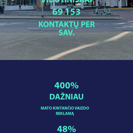
VIDUTINIŠKAI
69 153
KONTAKTŲ PER
SAV.
400
%
DAŽNIAU
MATO KINTANČIO VAIZDO
REKLAMĄ
48
%