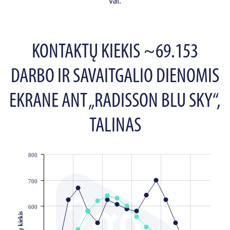
val.
KONTAKTŲ KIEKIS ~69.153
DARBO IR SAVAITGALIO DIENOMIS
EKRANE ANT „RADISSON BLU SKY“,
TALINAS
800
JS chart by amCharts
700
600