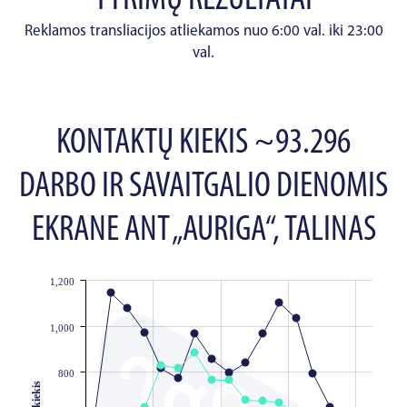
TYRIMŲ REZULTATAI
Reklamos transliacijos atliekamos nuo 6:00 val. iki 23:00
val.
KONTAKTŲ KIEKIS ~93.296
DARBO IR SAVAITGALIO DIENOMIS
EKRANE ANT „AURIGA“, TALINAS
1,200
JS chart by amCharts
1,000
800