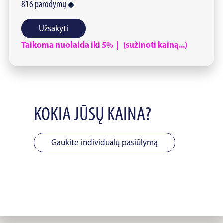
816
parodymų
Užsakyti
Taikoma nuolaida iki 5% | (sužinoti kainą...)
KOKIA JŪSŲ KAINA?
Gaukite individualų pasiūlymą