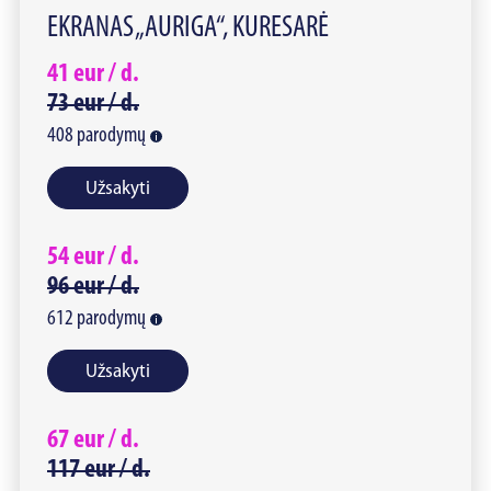
EKRANAS „AURIGA“, KURESARĖ
41
eur /
d.
73
eur /
d.
408
parodymų
Užsakyti
54
eur /
d.
96
eur /
d.
612
parodymų
Užsakyti
67
eur /
d.
117
eur /
d.