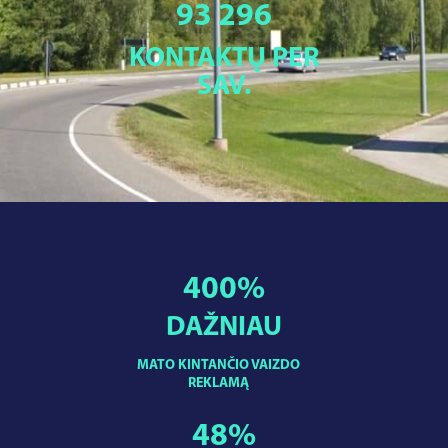
93 296
KONTAKTŲ PER
SAV.
400
%
DAŽNIAU
MATO KINTANČIO VAIZDO
REKLAMĄ
48
%