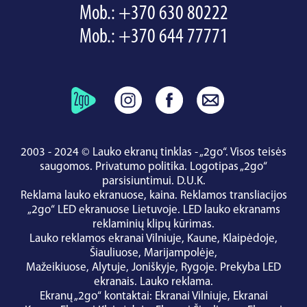
Mob.:
+370 630 80222
Mob.:
+370 644 77771
2003 - 2024 © Lauko ekranų tinklas - „2go“. Visos teisės
saugomos.
Privatumo politika
.
Logotipas „2go“
parsisiuntimui
.
D.U.K.
Reklama lauko ekranuose, kaina.
Reklamos transliacijos
„2go“ LED ekranuose Lietuvoje.
LED lauko ekranams
reklaminių klipų kūrimas.
Lauko reklamos ekranai
Vilniuje
,
Kaune
,
Klaipėdoje
,
Šiauliuose
,
Marijampolėje
,
Mažeikiuose
,
Alytuje
,
Joniškyje
,
Rygoje
.
Prekyba LED
ekranais
.
Lauko reklama
.
Ekranų „2go“ kontaktai
:
Ekranai Vilniuje
,
Ekranai