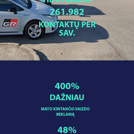
VIDUTINIŠKAI
261.982
KONTAKTŲ PER
SAV.
400
%
DAŽNIAU
MATO KINTANČIO VAIZDO
REKLAMĄ
48
%