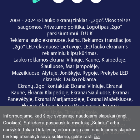
2003 - 2024 © Lauko ekranų tinklas - „2go“. Visos teisės
saugomos.
Privatumo politika
.
Logotipas „2go“
parsisiuntimui
.
D.U.K.
Reklama lauko ekranuose, kaina.
Reklamos transliacijos
„2go“ LED ekranuose Lietuvoje.
LED lauko ekranams
reklaminių klipų kūrimas.
Lauko reklamos ekranai
Vilniuje
,
Kaune
,
Klaipėdoje
,
Šiauliuose
,
Marijampolėje
,
Mažeikiuose
,
Alytuje
,
Joniškyje
,
Rygoje
.
Prekyba LED
ekranais
.
Lauko reklama
.
Ekranų „2go“ kontaktai
:
Ekranai Vilniuje
,
Ekranai
Kaune
,
Ekranai Klaipėdoje
,
Ekranai Šiauliuose
,
Ekranai
Panevėžyje
,
Ekranai Marijampolėje
,
Ekranai Mažeikiuose
,
Ekranai Alytuje
,
Ekranai Raseiniuose
,
Ekranai
Joniškyje
,
Ekranai Rygoje
.
Informuojame, kad šioje svetainėje naudojami slapukai (angl.
Reklama ekranuose
,
Lauko ekranai
,
Lauko reklama
,
Eco
Cookies). Sutikdami, paspauskite mygtuką „Sutinku“ arba
Ekranai
,
Reklamos plotai
,
Reklaminiai plotai
,
Kainos
.
naršykite toliau. Detalesnę informaciją apie naudojamus slapukus
Svetainių talpinimas:
|
El. parduotuvių
bei kaip atsisakyti savo sutikimo, galite rasti
čia
.
kūrimas: