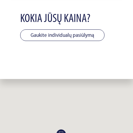
KOKIA JŪSŲ KAINA?
Gaukite individualų pasiūlymą