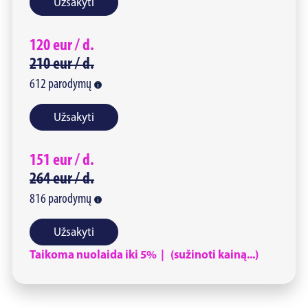
Užsakyti
120
eur /
d.
210
eur /
d.
612
parodymų
Užsakyti
151
eur /
d.
264
eur /
d.
816
parodymų
Užsakyti
Taikoma nuolaida iki 5% | (sužinoti kainą...)