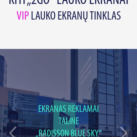
KITI „2GO“ LAUKO EKRANAI
VIP
LAUKO EKRANŲ TINKLAS
EKRANAS REKLAMAI
TALINE
„RADISSON BLUE SKY“