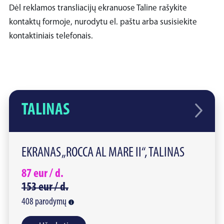
Dėl reklamos transliacijų ekranuose Taline rašykite
kontaktų formoje, nurodytu el. paštu arba susisiekite
kontaktiniais telefonais.
TALINAS
EKRANAS „ROCCA AL MARE II“, TALINAS
87
eur /
d.
153
eur /
d.
408
parodymų