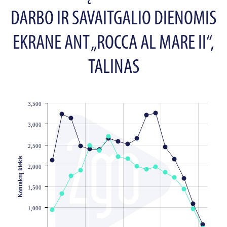
DARBO IR SAVAITGALIO DIENOMIS
EKRANE ANT „ROCCA AL MARE II“,
TALINAS
3,500
JS chart by amCharts
3,000
2,500
Kontaktų kiekis
2,000
1,500
1,000